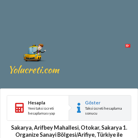
Hesapla
Göster
Yeni taksi ücreti
Taksi ücreti hesaplama
hesaplaması yap
sonucu
Sakarya, Arifbey Mahallesi, Otokar, Sakarya 1.
Organize Sanayi Bölgesi/Arifiye, Türkiye ile