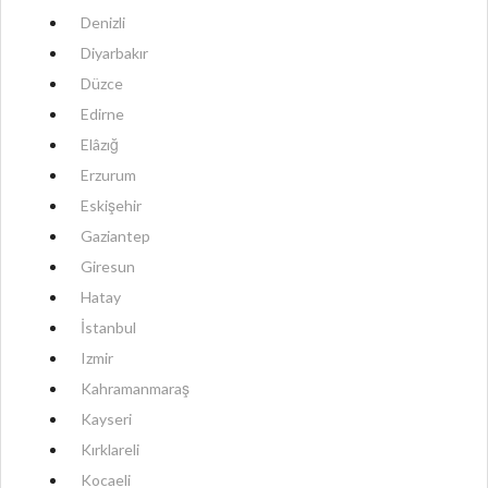
Denizli
Diyarbakır
Düzce
Edirne
Elâzığ
Erzurum
Eskişehir
Gaziantep
Giresun
Hatay
İstanbul
Izmir
Kahramanmaraş
Kayseri
Kırklareli
Kocaeli