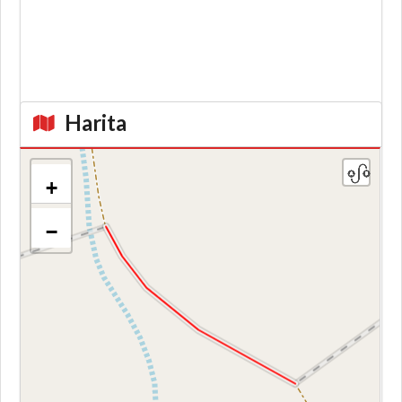
Harita
+
−
Kroki