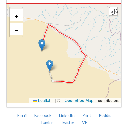
+
−
Kroki
Leaflet
|
©
OpenStreetMap
contributors
Email
Facebook
LinkedIn
Print
Reddit
Tumblr
Twitter
VK