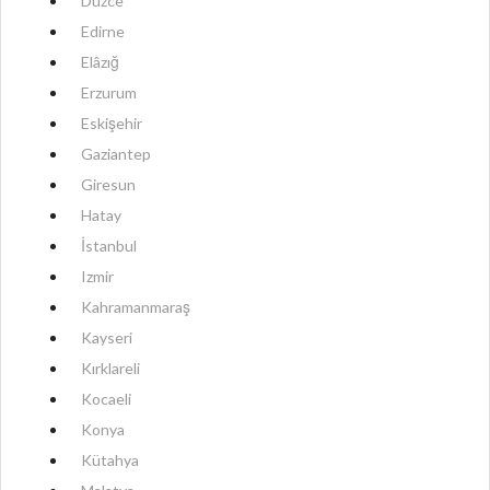
Düzce
Edirne
Elâzığ
Erzurum
Eskişehir
Gaziantep
Giresun
Hatay
İstanbul
Izmir
Kahramanmaraş
Kayseri
Kırklareli
Kocaeli
Konya
Kütahya