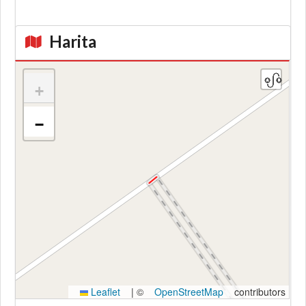
Harita
+
−
Kroki
Leaflet
|
©
OpenStreetMap
contributors