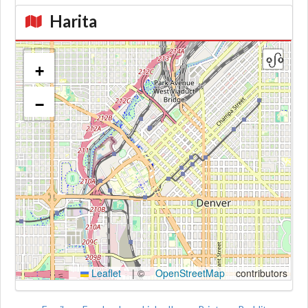
Harita
+
−
Kroki
Leaflet
|
©
OpenStreetMap
contributors