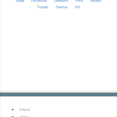
Email
Facebook
LinkedIn
Print
Reddit
Tumblr
Twitter
VK
Adana
afyon