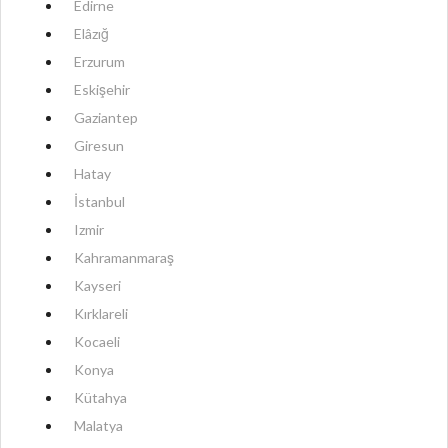
Edirne
Elâzığ
Erzurum
Eskişehir
Gaziantep
Giresun
Hatay
İstanbul
Izmir
Kahramanmaraş
Kayseri
Kırklareli
Kocaeli
Konya
Kütahya
Malatya