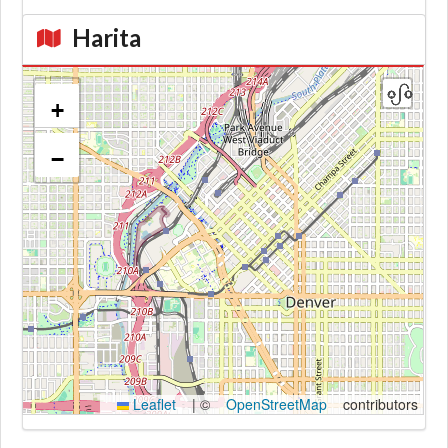
Harita
+
−
Kroki
Leaflet
|
©
OpenStreetMap
contributors