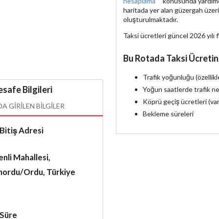
hesaplama
konusunda yardımcı 
haritada yer alan güzergah üzer
oluşturulmaktadır.
Taksi ücretleri güncel 2026 yılı f
Bu Rotada Taksi Ücretin
Trafik yoğunluğu (özellik
safe Bilgileri
Yoğun saatlerde trafik ne
Köprü geçiş ücretleri (va
 GIRILEN BILGILER
Bekleme süreleri
Bitiş Adresi
nli Mahallesi,
ınordu/Ordu, Türkiye
Süre