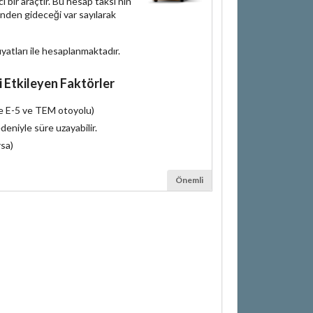
bir araçtır. Bu hesap taksi'nin
inden gideceği var sayılarak
iyatları ile hesaplanmaktadır.
i Etkileyen Faktörler
le E-5 ve TEM otoyolu)
deniyle süre uzayabilir.
rsa)
Önemli