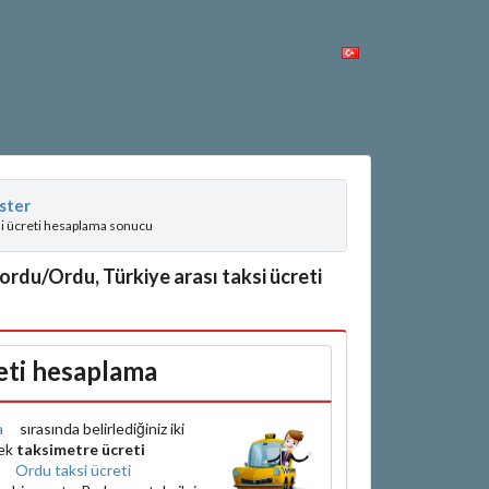
ster
si ücreti hesaplama sonucu
ordu/Ordu, Türkiye arası taksi ücreti
eti hesaplama
a
sırasında belirlediğiniz iki
rek
taksimetre ücreti
e
Ordu taksi ücreti