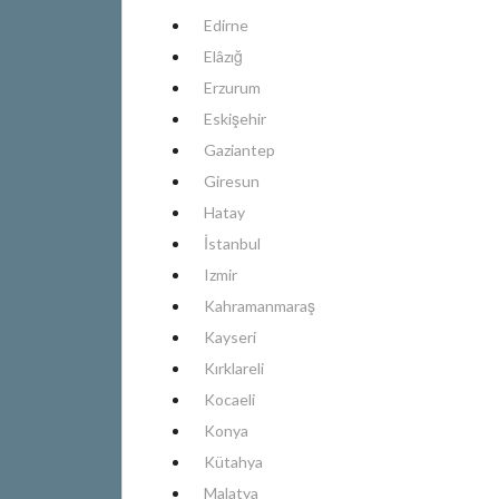
Edirne
Elâzığ
Erzurum
Eskişehir
Gaziantep
Giresun
Hatay
İstanbul
Izmir
Kahramanmaraş
Kayseri
Kırklareli
Kocaeli
Konya
Kütahya
Malatya