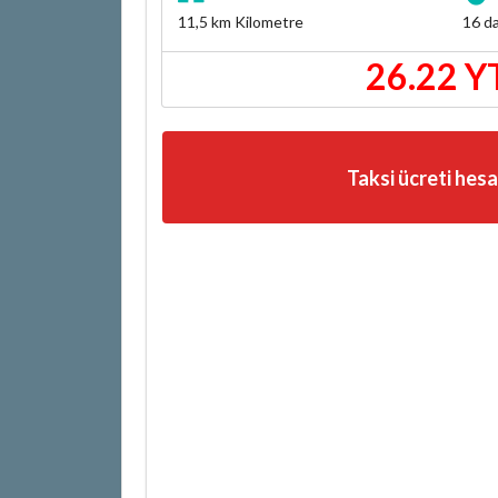
11,5 km
Kilometre
16 da
26.22 Y
Taksi ücreti hes