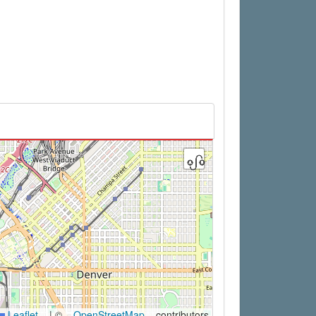
Leaflet
|
©
OpenStreetMap
contributors