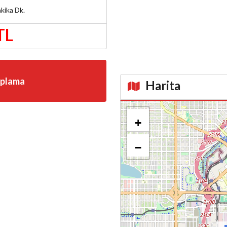
kika
Dk.
TL
aplama
Harita
Kroki
+
−