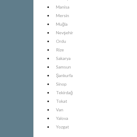
Manisa
Mersin
Muğla
Nevşehir
Ordu
Rize
Sakarya
Samsun
Şanlıurfa
Sinop
Tekirdağ
Tokat
Van
Yalova
Yozgat