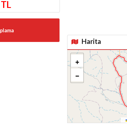
 TL
aplama
Harita
Kroki
+
−