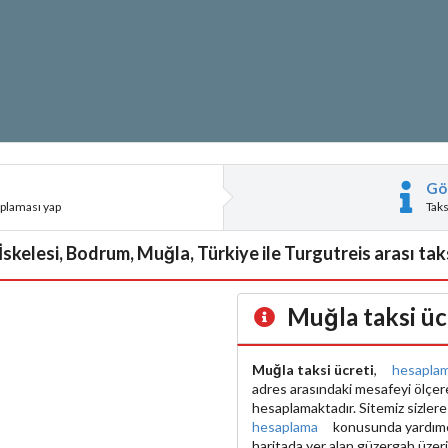
Gö
aplaması yap
Tak
İskelesi, Bodrum, Muğla, Türkiye ile Turgutreis arası taks
Muğla taksi üc
Muğla taksi ücreti
,
hesapla
adres arasındaki mesafeyi ölçe
hesaplamaktadır. Sitemiz sizler
hesaplama
konusunda yardımcı 
haritada yer alan güzergah üzer