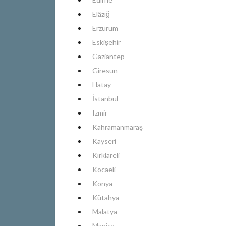
Elâzığ
Erzurum
Eskişehir
Gaziantep
Giresun
Hatay
İstanbul
Izmir
Kahramanmaraş
Kayseri
Kırklareli
Kocaeli
Konya
Kütahya
Malatya
Manisa