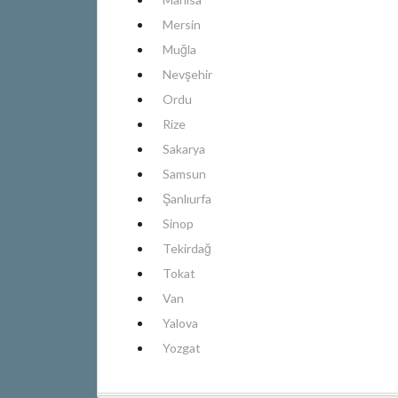
Mersin
Muğla
Nevşehir
Ordu
Rize
Sakarya
Samsun
Şanlıurfa
Sinop
Tekirdağ
Tokat
Van
Yalova
Yozgat