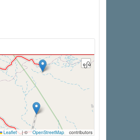
Leaflet
|
©
OpenStreetMap
contributors