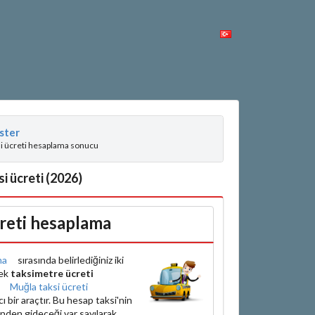
ster
si ücreti hesaplama sonucu
i ücreti (2026)
reti hesaplama
ma
sırasında belirlediğiniz iki
rek
taksimetre ücreti
e
Muğla taksi ücreti
bir araçtır. Bu hesap taksi'nin
inden gideceği var sayılarak