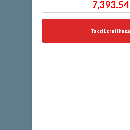
7,393.54
Taksi ücreti hes