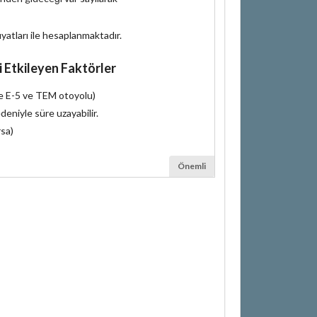
iyatları ile hesaplanmaktadır.
i Etkileyen Faktörler
le E-5 ve TEM otoyolu)
deniyle süre uzayabilir.
rsa)
Önemli