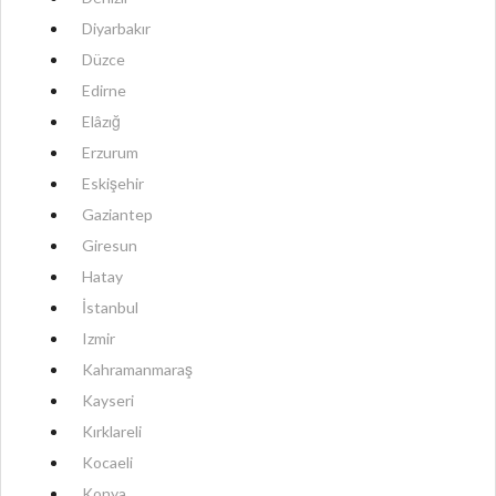
Diyarbakır
Düzce
Edirne
Elâzığ
Erzurum
Eskişehir
Gaziantep
Giresun
Hatay
İstanbul
Izmir
Kahramanmaraş
Kayseri
Kırklareli
Kocaeli
Konya