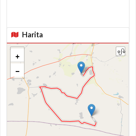
Harita
+
−
Kroki