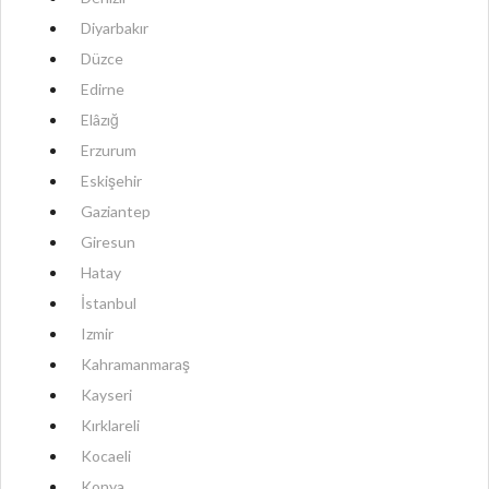
Diyarbakır
Düzce
Edirne
Elâzığ
Erzurum
Eskişehir
Gaziantep
Giresun
Hatay
İstanbul
Izmir
Kahramanmaraş
Kayseri
Kırklareli
Kocaeli
Konya