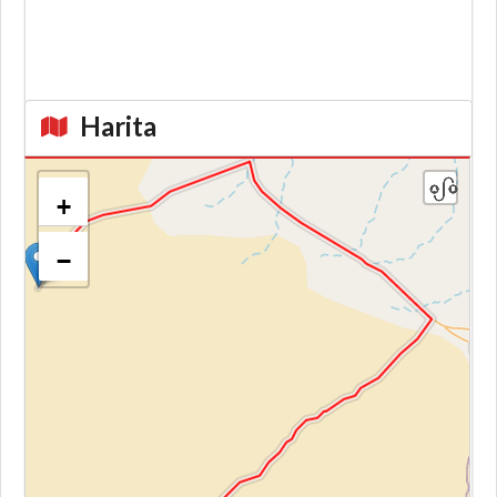
Harita
+
−
Kroki