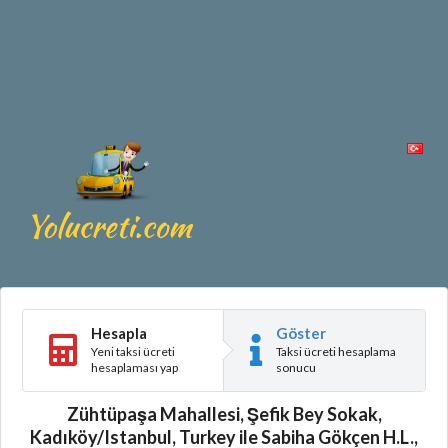
Hesapla
Göster
Yeni taksi ücreti
Taksi ücreti hesaplama
hesaplaması yap
sonucu
Zühtüpaşa Mahallesi, Şefik Bey Sokak,
Kadıköy/Istanbul, Turkey ile Sabiha Gökçen H.L.,