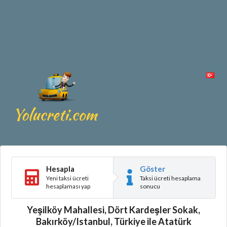
Hesapla
Göster
Yeni taksi ücreti
Taksi ücreti hesaplama
hesaplaması yap
sonucu
Yeşilköy Mahallesi, Dört Kardeşler Sokak,
Bakırköy/Istanbul, Türkiye ile Atatürk