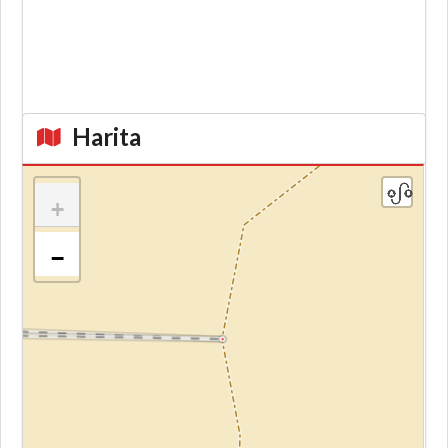
Harita
+
−
Kroki