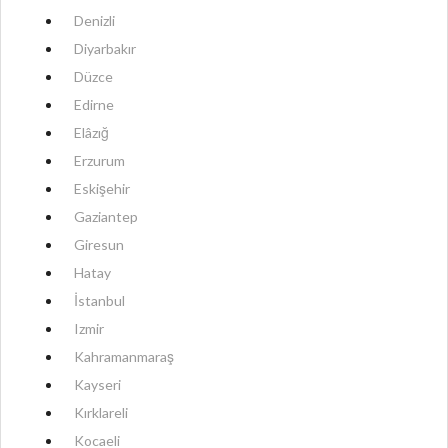
Denizli
Diyarbakır
Düzce
Edirne
Elâzığ
Erzurum
Eskişehir
Gaziantep
Giresun
Hatay
İstanbul
Izmir
Kahramanmaraş
Kayseri
Kırklareli
Kocaeli