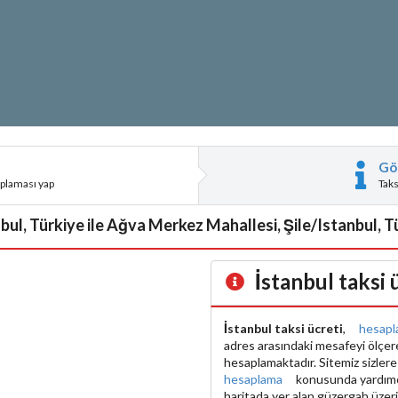
Gö
aplaması yap
Tak
l, Türkiye ile Ağva Merkez Mahallesi, Şile/Istanbul, Tür
İstanbul taksi
İstanbul taksi ücreti
,
hesapl
adres arasındaki mesafeyi ölçe
hesaplamaktadır. Sitemiz sizler
hesaplama
konusunda yardımcı 
haritada yer alan güzergah üzer