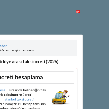
ster
si ücreti hesaplama sonucu
kiye arası taksi ücreti (2026)
 ücreti hesaplama
ama
sırasında belirlediğiniz iki
rek
taksimetre ücreti
e
İstanbul taksi ücreti
bir araçtır. Bu hesap taksi'nin
inden gideceği var sayılarak