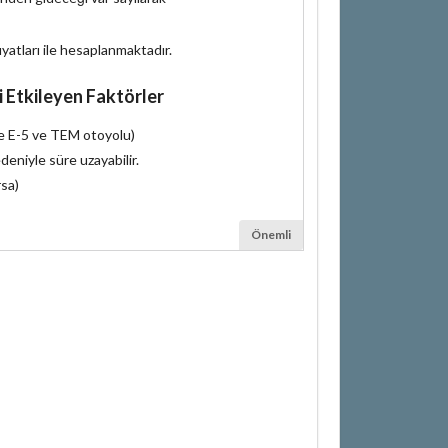
iyatları ile hesaplanmaktadır.
i Etkileyen Faktörler
le E-5 ve TEM otoyolu)
deniyle süre uzayabilir.
rsa)
Önemli