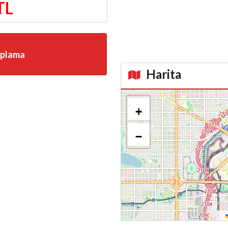
TL
aplama
Harita
Kroki
+
−