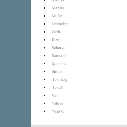
Mersin
Muğla
Nevşehir
Ordu
Rize
Sakarya
Samsun
Şanlıurfa
Sinop
Tekirdağ
Tokat
Van
Yalova
Yozgat