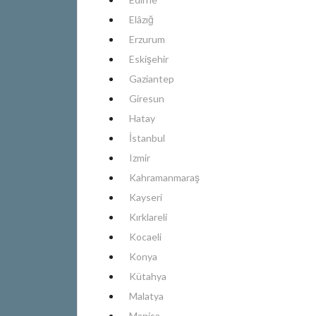
Elâzığ
Erzurum
Eskişehir
Gaziantep
Giresun
Hatay
İstanbul
Izmir
Kahramanmaraş
Kayseri
Kırklareli
Kocaeli
Konya
Kütahya
Malatya
Manisa