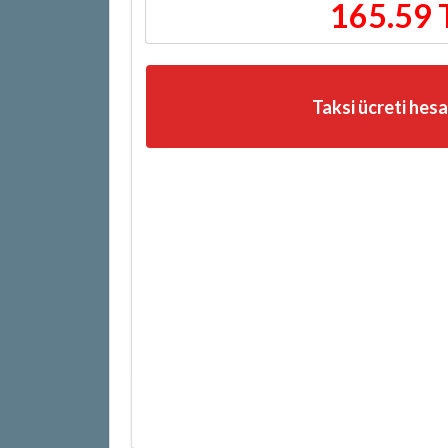
165.59 
Taksi ücreti hes