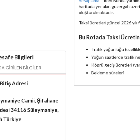
hesaplama
konusunda yardımcı 
haritada yer alan güzergah üzer
oluşturulmaktadır.
Taksi ücretleri güncel 2026 yılı f
Bu Rotada Taksi Ücretin
Trafik yoğunluğu (özellik
safe Bilgileri
Yoğun saatlerde trafik ne
Köprü geçiş ücretleri (va
 GIRILEN BILGILER
Bekleme süreleri
Bitiş Adresi
eymaniye Camii, Şifahane
desi 34116 Süleymaniye,
h Türkiye