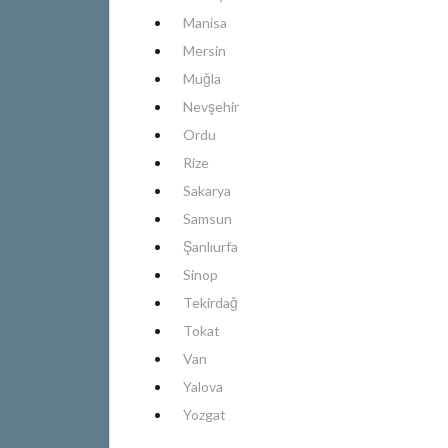
Manisa
Mersin
Muğla
Nevşehir
Ordu
Rize
Sakarya
Samsun
Şanlıurfa
Sinop
Tekirdağ
Tokat
Van
Yalova
Yozgat