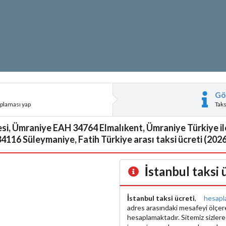
Gö
aplaması yap
Tak
si, Ümraniye EAH 34764 Elmalıkent, Ümraniye Türkiye il
4116 Süleymaniye, Fatih Türkiye arası taksi ücreti (2026
İstanbul taksi
İstanbul taksi ücreti
,
hesapl
adres arasındaki mesafeyi ölçe
hesaplamaktadır. Sitemiz sizler