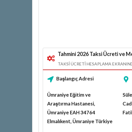
Tahmini 2026 Taksi Ücreti ve Me
TAKSI ÜCRETI HESAPLAMA EKRANINDA
Başlangıç Adresi
Ümraniye Eğitim ve
Sül
Araştırma Hastanesi,
Cad
Ümraniye EAH 34764
Fati
Elmalıkent, Ümraniye Türkiye