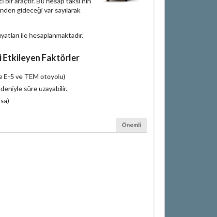
bir araçtır. Bu hesap taksi'nin
inden gideceği var sayılarak
iyatları ile hesaplanmaktadır.
i Etkileyen Faktörler
le E-5 ve TEM otoyolu)
deniyle süre uzayabilir.
rsa)
Önemli