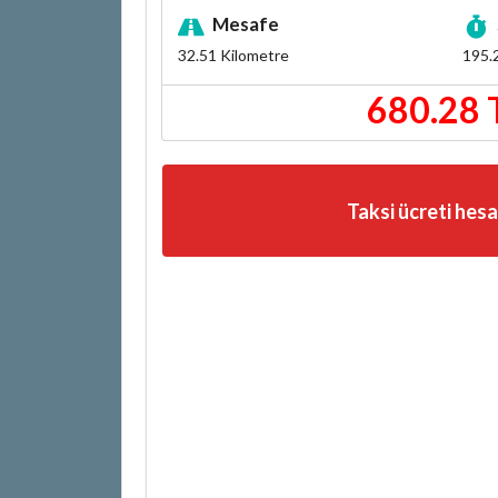
Mesafe
32.51
Kilometre
195.
680.28 
Taksi ücreti hes