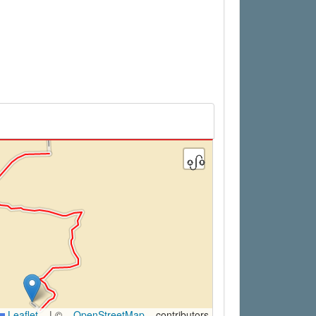
Leaflet
|
©
OpenStreetMap
contributors