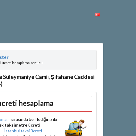
ster
si ücreti hesaplama sonucu
e Süleymaniye Camii, Şifahane Caddesi
)
 ücreti hesaplama
ama
sırasında belirlediğiniz iki
rek
taksimetre ücreti
e
İstanbul taksi ücreti