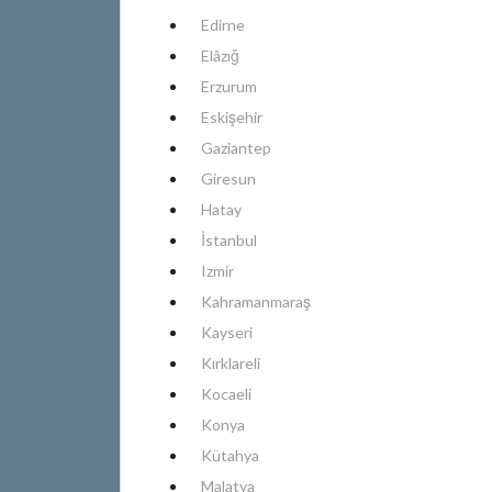
Edirne
Elâzığ
Erzurum
Eskişehir
Gaziantep
Giresun
Hatay
İstanbul
Izmir
Kahramanmaraş
Kayseri
Kırklareli
Kocaeli
Konya
Kütahya
Malatya