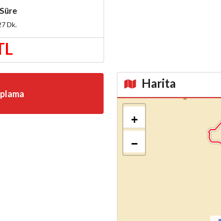
Süre
27
Dk.
TL
Harita
aplama
Kroki
+
−