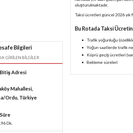
oluşturulmaktadır.
Taksi ücretleri güncel 2026 yılı f
Bu Rotada Taksi Ücretin
Trafik yoğunluğu (özellik
safe Bilgileri
Yoğun saatlerde trafik ne
Köprü geçiş ücretleri (va
 GIRILEN BILGILER
Bekleme süreleri
Bitiş Adresi
köy Mahallesi,
sa/Ordu, Türkiye
Süre
.96
Dk.