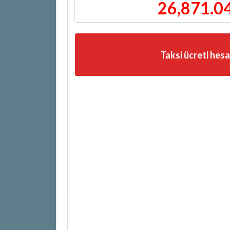
26,871.0
Taksi ücreti hes