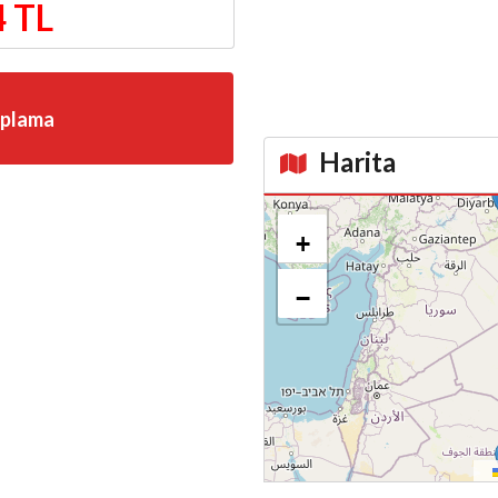
4 TL
aplama
Harita
Kroki
+
−