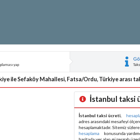
Gö
aplaması yap
Tak
kiye ile Sefaköy Mahallesi, Fatsa/Ordu, Türkiye arası tak
İstanbul taksi
İstanbul taksi ücreti
,
hesapl
adres arasındaki mesafeyi ölçe
hesaplamaktadır. Sitemiz sizler
hesaplama
konusunda yardımcı 
haritada yer alan güzergah üzer