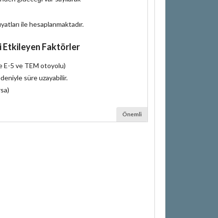
iyatları ile hesaplanmaktadır.
i Etkileyen Faktörler
le E-5 ve TEM otoyolu)
deniyle süre uzayabilir.
rsa)
Önemli