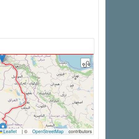
Leaflet
|
©
OpenStreetMap
contributors