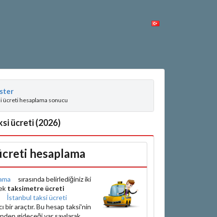
ster
si ücreti hesaplama sonucu
si ücreti (2026)
 ücreti hesaplama
ama
sırasında belirlediğiniz iki
rek
taksimetre ücreti
e
İstanbul taksi ücreti
bir araçtır. Bu hesap taksi'nin
inden gideceği var sayılarak