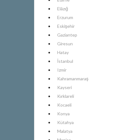
Elâzığ
Erzurum
Eskişehir
Gaziantep
Giresun
Hatay
İstanbul
Izmir
Kahramanmaraş
Kayseri
Kırklareli
Kocaeli
Konya
Kütahya
Malatya
Manisa