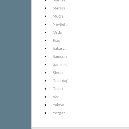
Mersin
Muğla
Nevşehir
Ordu
Rize
Sakarya
Samsun
Şanlıurfa
Sinop
Tekirdağ
Tokat
Van
Yalova
Yozgat