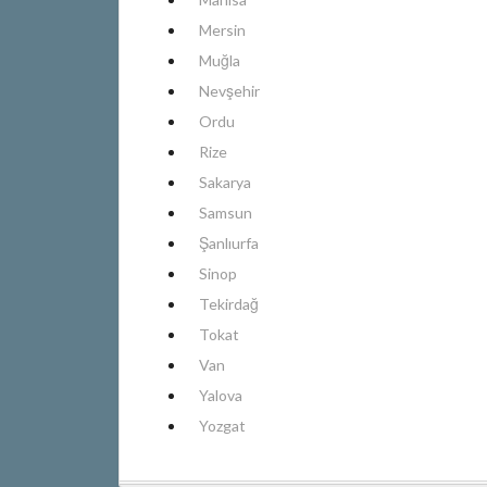
Mersin
Muğla
Nevşehir
Ordu
Rize
Sakarya
Samsun
Şanlıurfa
Sinop
Tekirdağ
Tokat
Van
Yalova
Yozgat