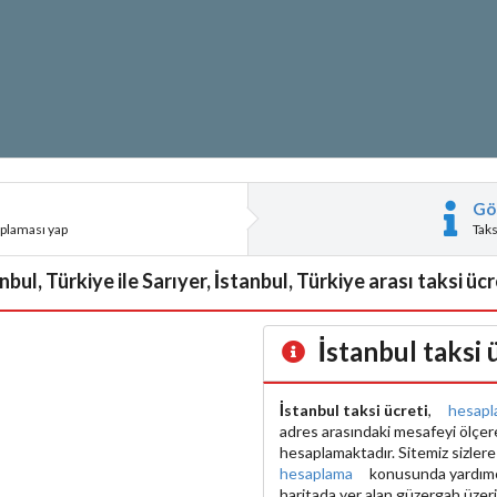
Gö
aplaması yap
Tak
anbul, Türkiye ile Sarıyer, İstanbul, Türkiye arası taksi üc
İstanbul taksi
İstanbul taksi ücreti
,
hesapl
adres arasındaki mesafeyi ölçe
hesaplamaktadır. Sitemiz sizler
hesaplama
konusunda yardımcı 
haritada yer alan güzergah üzer