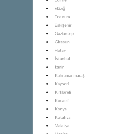
Elâzığ
Erzurum
Eskişehir
Gaziantep
Giresun
Hatay
İstanbul
Izmir
Kahramanmaraş
Kayseri
Kırklareli
Kocaeli
Konya
Kütahya
Malatya
Manisa