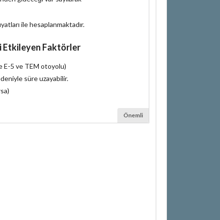
iyatları ile hesaplanmaktadır.
i Etkileyen Faktörler
le E-5 ve TEM otoyolu)
deniyle süre uzayabilir.
rsa)
Önemli