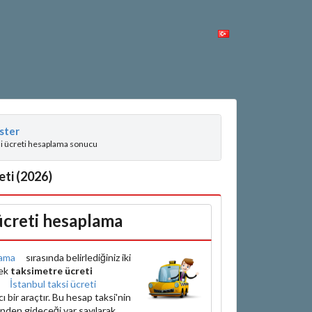
ster
si ücreti hesaplama sonucu
reti (2026)
 ücreti hesaplama
ama
sırasında belirlediğiniz iki
rek
taksimetre ücreti
e
İstanbul taksi ücreti
bir araçtır. Bu hesap taksi'nin
inden gideceği var sayılarak