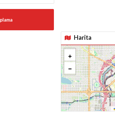
aplama
Harita
Kroki
+
−