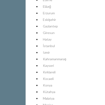
Elâzığ
Erzurum
Eskişehir
Gaziantep
Giresun
Hatay
İstanbul
Izmir
Kahramanmaraş
Kayseri
Kırklareli
Kocaeli
Konya
Kütahya
Malatya
Manisa