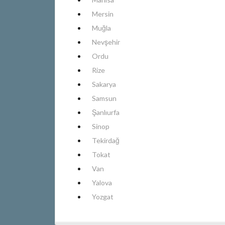
Mersin
Muğla
Nevşehir
Ordu
Rize
Sakarya
Samsun
Şanlıurfa
Sinop
Tekirdağ
Tokat
Van
Yalova
Yozgat