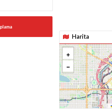
aplama
Harita
Kroki
+
−