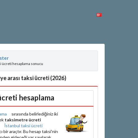
ster
si ücreti hesaplama sonucu
e arası taksi ücreti (2026)
 ücreti hesaplama
ama
sırasında belirlediğiniz iki
rek
taksimetre ücreti
e
İstanbul taksi ücreti
bir araçtır. Bu hesap taksi'nin
inden gideceği var sayılarak