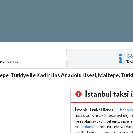
Gö
aplaması yap
Tak
pe, Türkiye ile Kadir Has Anadolu Lisesi, Maltepe, Türkiy
İstanbul taksi
İstanbul taksi ücreti
,
hesapl
adres arasındaki mesafeyi ölçe
hesaplamaktadır. Sitemiz sizler
hesaplama
konusunda yardımcı 
haritada yer alan güzergah üzer