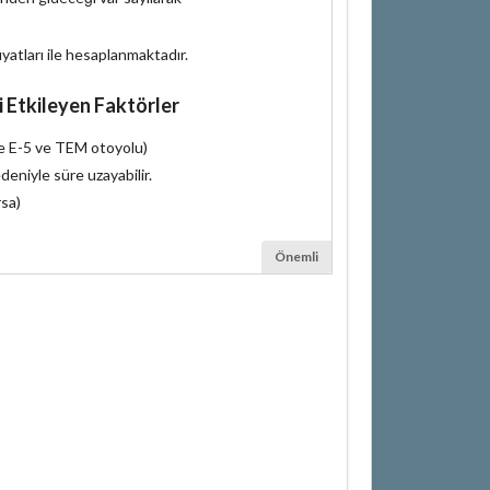
iyatları ile hesaplanmaktadır.
i Etkileyen Faktörler
le E-5 ve TEM otoyolu)
deniyle süre uzayabilir.
rsa)
Önemli