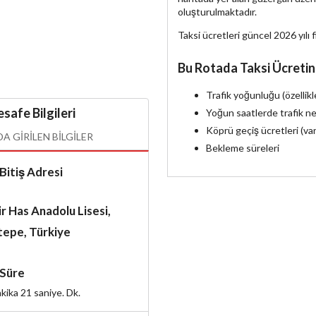
oluşturulmaktadır.
Taksi ücretleri güncel 2026 yılı f
Bu Rotada Taksi Ücretin
Trafik yoğunluğu (özellik
safe Bilgileri
Yoğun saatlerde trafik ne
Köprü geçiş ücretleri (va
 GIRILEN BILGILER
Bekleme süreleri
Bitiş Adresi
r Has Anadolu Lisesi,
tepe, Türkiye
Süre
kika 21 saniye.
Dk.