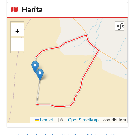
Harita
+
−
Kroki
Leaflet
|
©
OpenStreetMap
contributors