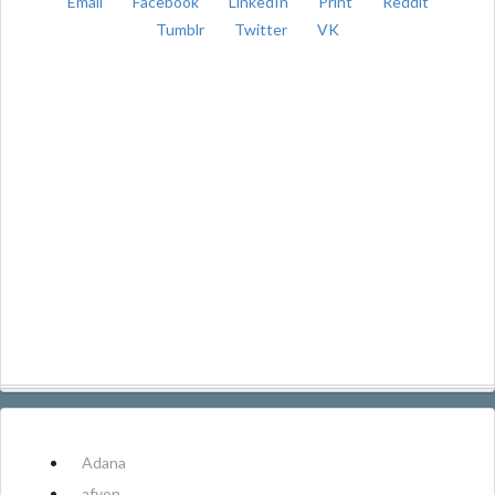
Email
Facebook
LinkedIn
Print
Reddit
Tumblr
Twitter
VK
Adana
afyon