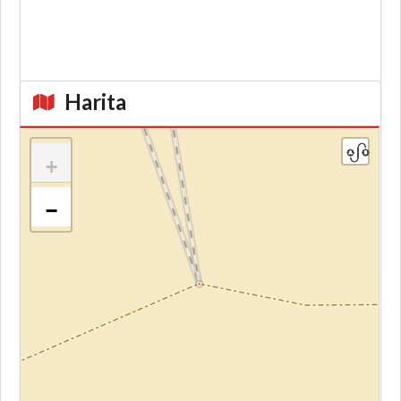
Harita
+
−
Kroki