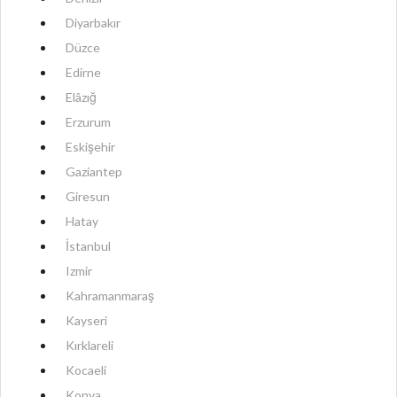
Diyarbakır
Düzce
Edirne
Elâzığ
Erzurum
Eskişehir
Gaziantep
Giresun
Hatay
İstanbul
Izmir
Kahramanmaraş
Kayseri
Kırklareli
Kocaeli
Konya