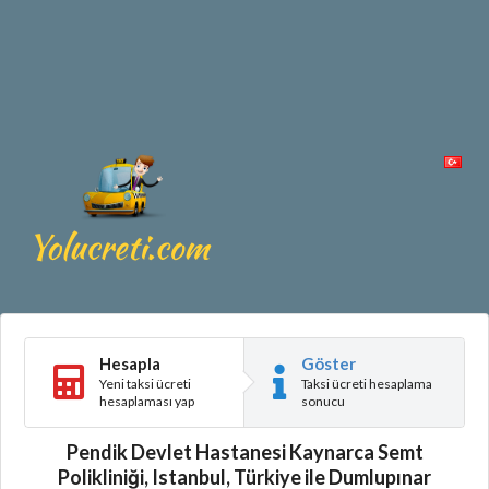
Hesapla
Göster
Yeni taksi ücreti
Taksi ücreti hesaplama
hesaplaması yap
sonucu
Pendik Devlet Hastanesi Kaynarca Semt
Polikliniği, Istanbul, Türkiye ile Dumlupınar