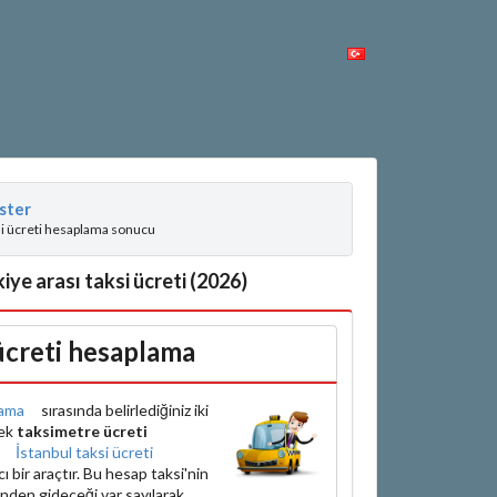
ster
si ücreti hesaplama sonucu
iye arası taksi ücreti (2026)
 ücreti hesaplama
ama
sırasında belirlediğiniz iki
rek
taksimetre ücreti
e
İstanbul taksi ücreti
bir araçtır. Bu hesap taksi'nin
inden gideceği var sayılarak