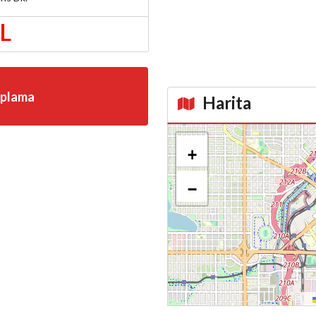
TL
aplama
Harita
Kroki
+
−