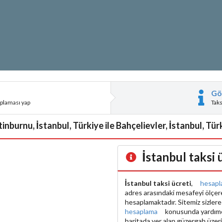
Gö
aplaması yap
Tak
nburnu, İstanbul, Türkiye ile Bahçelievler, İstanbul, Türk
İstanbul taksi
İstanbul taksi ücreti
,
hesapl
adres arasındaki mesafeyi ölçe
hesaplamaktadır. Sitemiz sizler
hesaplama
konusunda yardımcı 
haritada yer alan güzergah üzer