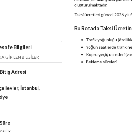
oluşturulmaktadır.
Taksi ücretleri güncel 2026 yılı f
Bu Rotada Taksi Ücretin
Trafik yoğunluğu (özellik
safe Bilgileri
Yoğun saatlerde trafik ne
Köprü geçiş ücretleri (va
 GIRILEN BILGILER
Bekleme süreleri
Bitiş Adresi
elievler, İstanbul,
kiye
Süre
ins
Dk.