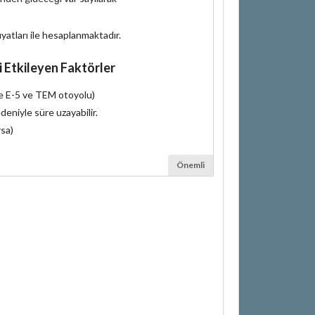
iyatları ile hesaplanmaktadır.
i Etkileyen Faktörler
le E-5 ve TEM otoyolu)
deniyle süre uzayabilir.
rsa)
Önemli