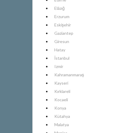
Elâzığ
Erzurum
Eskişehir
Gaziantep
Giresun
Hatay
İstanbul
Izmir
Kahramanmaraş
Kayseri
Kırklareli
Kocaeli
Konya
Kütahya
Malatya
Manisa