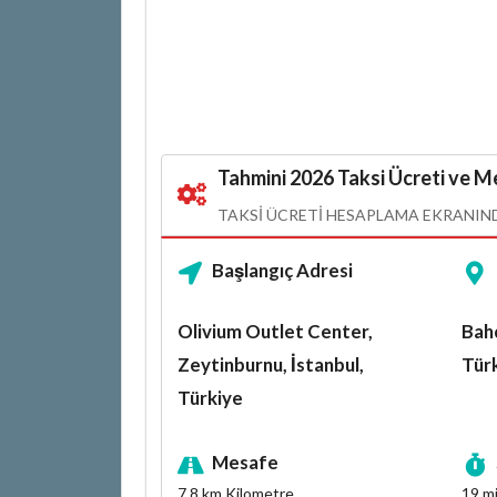
Tahmini 2026 Taksi Ücreti ve Me
TAKSI ÜCRETI HESAPLAMA EKRANINDA
Başlangıç Adresi
Olivium Outlet Center,
Bahç
Zeytinburnu, İstanbul,
Tür
Türkiye
Mesafe
7.8 km
Kilometre
19 m