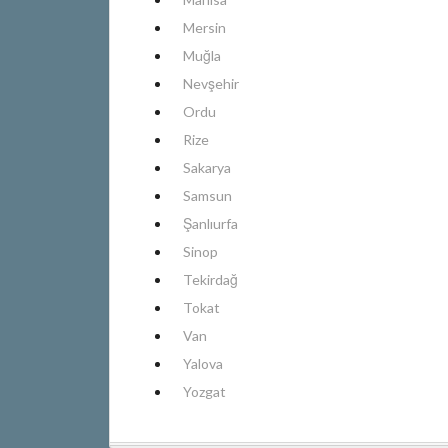
Mersin
Muğla
Nevşehir
Ordu
Rize
Sakarya
Samsun
Şanlıurfa
Sinop
Tekirdağ
Tokat
Van
Yalova
Yozgat