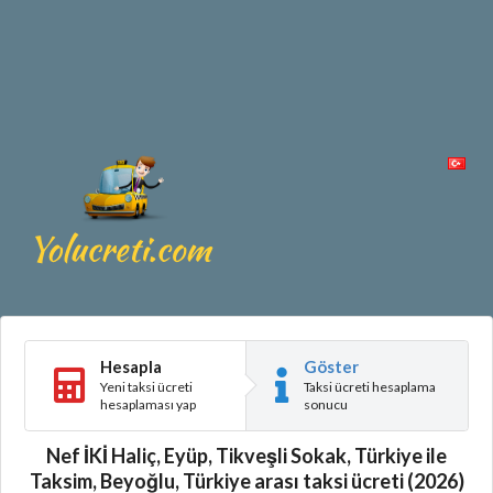
Hesapla
Göster
Yeni taksi ücreti
Taksi ücreti hesaplama
hesaplaması yap
sonucu
Nef İKİ Haliç, Eyüp, Tikveşli Sokak, Türkiye ile
Taksim, Beyoğlu, Türkiye arası taksi ücreti (2026)