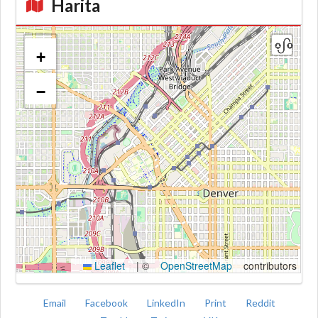
Harita
+
−
Kroki
Leaflet
|
©
OpenStreetMap
contributors
Email
Facebook
LinkedIn
Print
Reddit