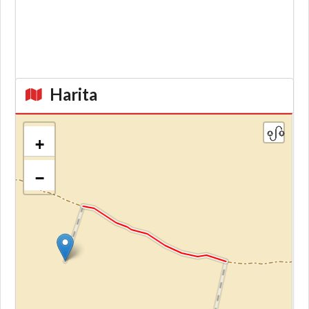
Harita
+
−
Kroki