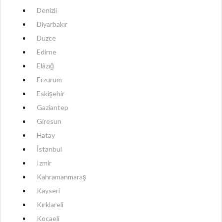
Denizli
Diyarbakır
Düzce
Edirne
Elâzığ
Erzurum
Eskişehir
Gaziantep
Giresun
Hatay
İstanbul
Izmir
Kahramanmaraş
Kayseri
Kırklareli
Kocaeli