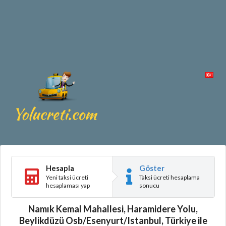
Hesapla
Göster
Yeni taksi ücreti
Taksi ücreti hesaplama
hesaplaması yap
sonucu
Namık Kemal Mahallesi, Haramidere Yolu,
Beylikdüzü Osb/Esenyurt/Istanbul, Türkiye ile