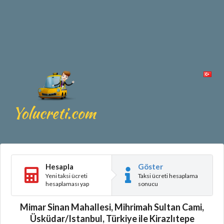
Hesapla
Göster
Yeni taksi ücreti
Taksi ücreti hesaplama
hesaplaması yap
sonucu
Mimar Sinan Mahallesi, Mihrimah Sultan Cami,
Üsküdar/Istanbul, Türkiye ile Kirazlıtepe