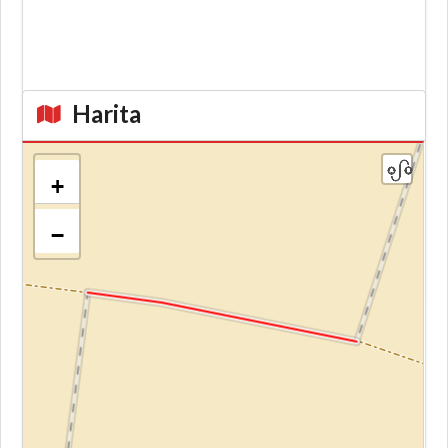
Harita
+
−
Kroki