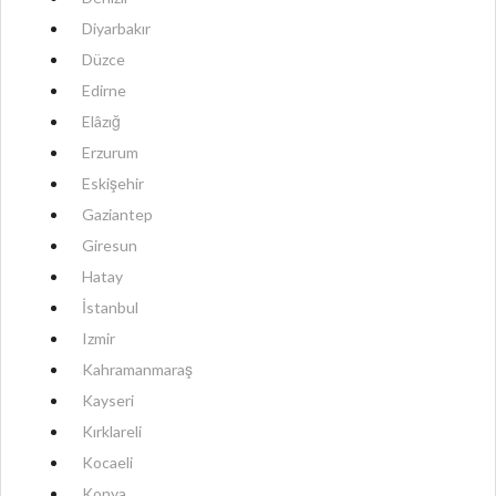
Diyarbakır
Düzce
Edirne
Elâzığ
Erzurum
Eskişehir
Gaziantep
Giresun
Hatay
İstanbul
Izmir
Kahramanmaraş
Kayseri
Kırklareli
Kocaeli
Konya