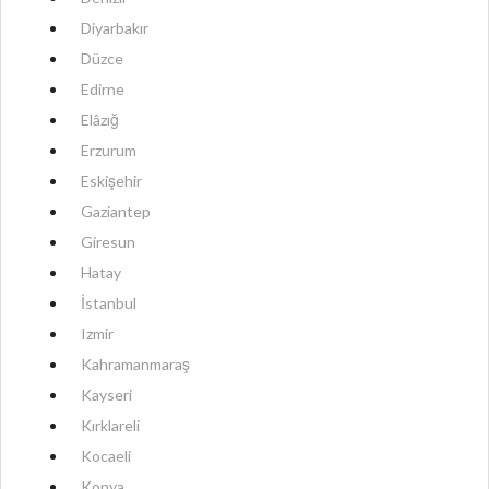
Diyarbakır
Düzce
Edirne
Elâzığ
Erzurum
Eskişehir
Gaziantep
Giresun
Hatay
İstanbul
Izmir
Kahramanmaraş
Kayseri
Kırklareli
Kocaeli
Konya