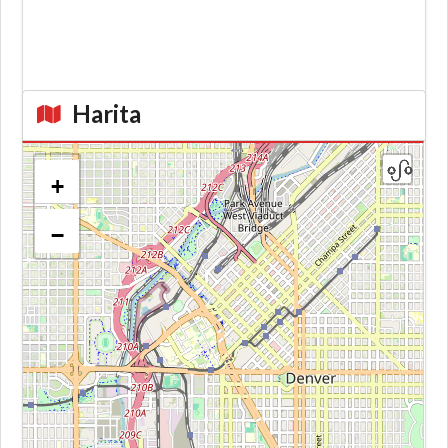
Harita
+
−
Kroki