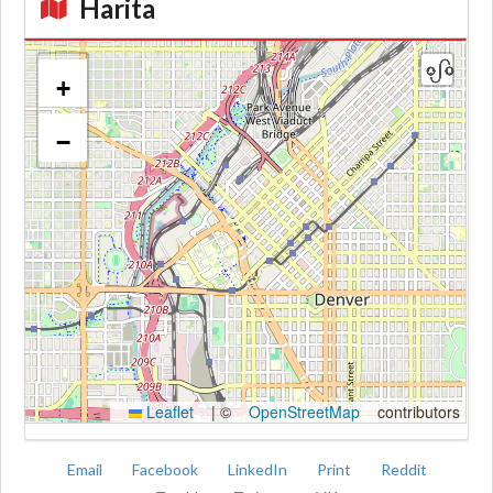
Harita
+
−
Kroki
Leaflet
|
©
OpenStreetMap
contributors
Email
Facebook
LinkedIn
Print
Reddit