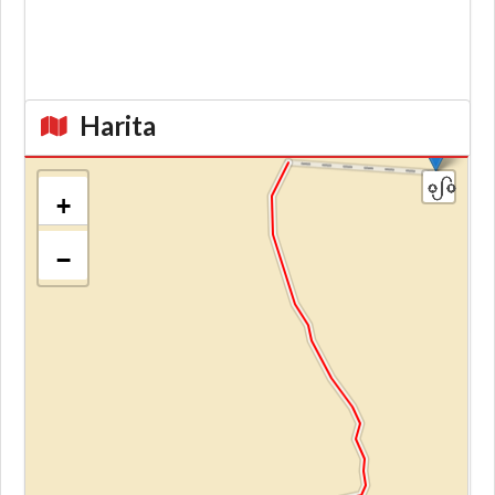
Harita
+
−
Kroki