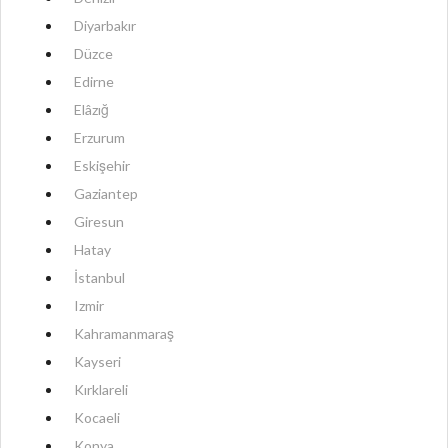
Diyarbakır
Düzce
Edirne
Elâzığ
Erzurum
Eskişehir
Gaziantep
Giresun
Hatay
İstanbul
Izmir
Kahramanmaraş
Kayseri
Kırklareli
Kocaeli
Konya