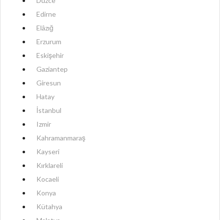
Düzce
Edirne
Elâzığ
Erzurum
Eskişehir
Gaziantep
Giresun
Hatay
İstanbul
Izmir
Kahramanmaraş
Kayseri
Kırklareli
Kocaeli
Konya
Kütahya