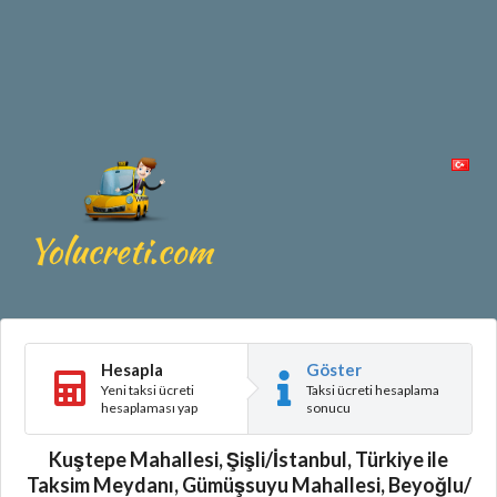
Hesapla
Göster
Yeni taksi ücreti
Taksi ücreti hesaplama
hesaplaması yap
sonucu
Kuştepe Mahallesi, Şişli/İstanbul, Türkiye ile
Taksim Meydanı, Gümüşsuyu Mahallesi, Beyoğlu/