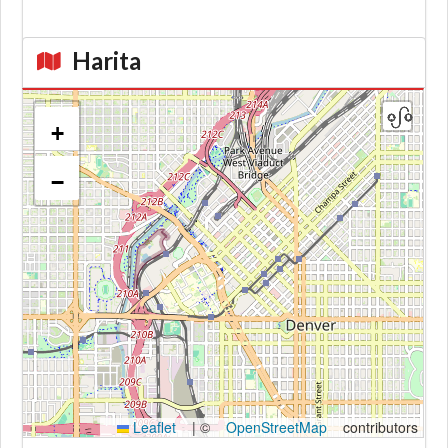
Harita
+
−
Kroki
Leaflet
|
©
OpenStreetMap
contributors