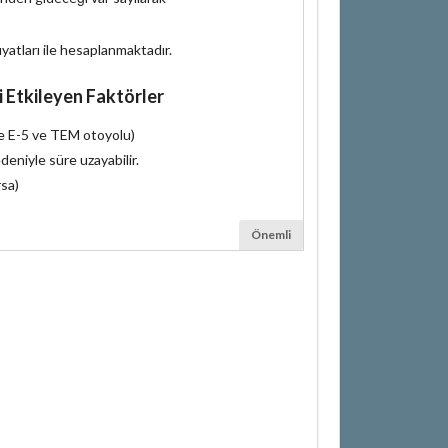
iyatları ile hesaplanmaktadır.
i Etkileyen Faktörler
le E-5 ve TEM otoyolu)
deniyle süre uzayabilir.
rsa)
Önemli