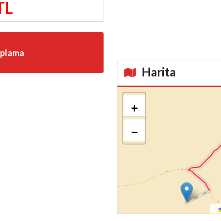
TL
aplama
Harita
Kroki
+
−