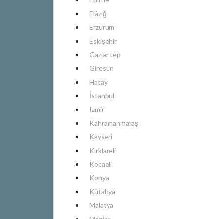
Elâzığ
Erzurum
Eskişehir
Gaziantep
Giresun
Hatay
İstanbul
Izmir
Kahramanmaraş
Kayseri
Kırklareli
Kocaeli
Konya
Kütahya
Malatya
Manisa