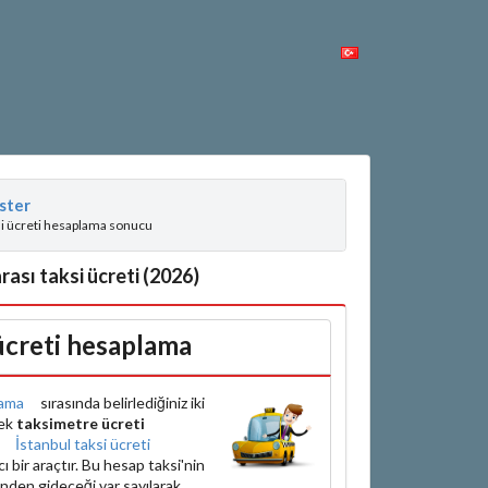
ster
si ücreti hesaplama sonucu
rası taksi ücreti (2026)
 ücreti hesaplama
ama
sırasında belirlediğiniz iki
rek
taksimetre ücreti
e
İstanbul taksi ücreti
bir araçtır. Bu hesap taksi'nin
inden gideceği var sayılarak