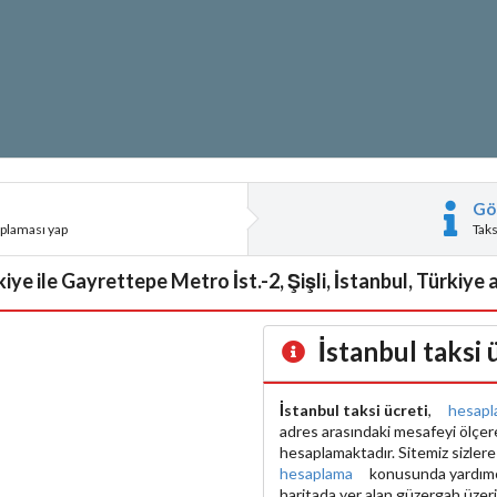
Gö
aplaması yap
Tak
ye ile Gayrettepe Metro İst.-2, Şişli, İstanbul, Türkiye a
İstanbul taksi
İstanbul taksi ücreti
,
hesapl
adres arasındaki mesafeyi ölçe
hesaplamaktadır. Sitemiz sizler
hesaplama
konusunda yardımcı 
haritada yer alan güzergah üzer