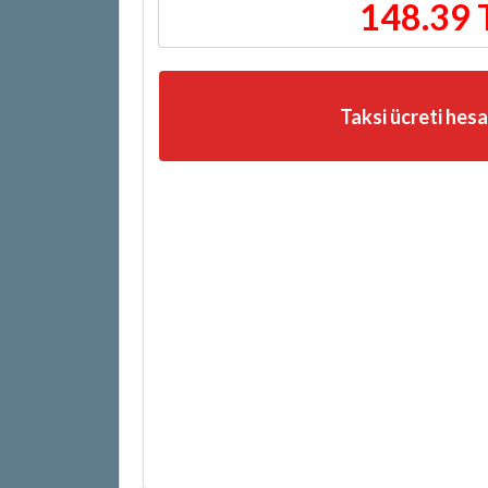
148.39 
Taksi ücreti hes