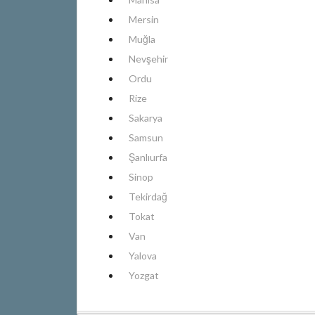
Mersin
Muğla
Nevşehir
Ordu
Rize
Sakarya
Samsun
Şanlıurfa
Sinop
Tekirdağ
Tokat
Van
Yalova
Yozgat