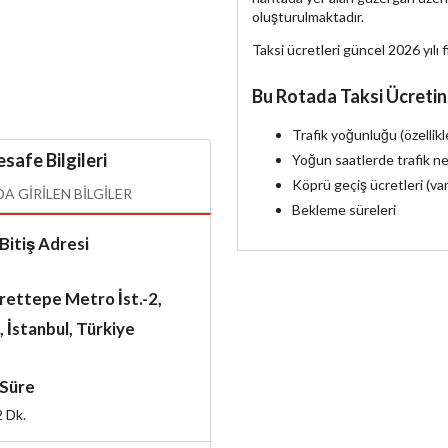
oluşturulmaktadır.
Taksi ücretleri güncel 2026 yılı f
Bu Rotada Taksi Ücretin
Trafik yoğunluğu (özellik
safe Bilgileri
Yoğun saatlerde trafik ne
Köprü geçiş ücretleri (va
 GIRILEN BILGILER
Bekleme süreleri
Bitiş Adresi
rettepe Metro İst.-2,
i, İstanbul, Türkiye
Süre
2
Dk.