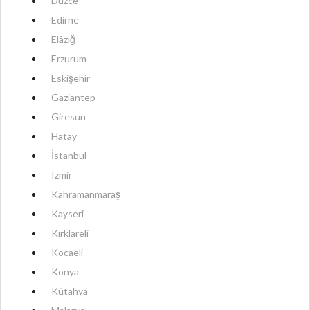
Düzce
Edirne
Elâzığ
Erzurum
Eskişehir
Gaziantep
Giresun
Hatay
İstanbul
Izmir
Kahramanmaraş
Kayseri
Kırklareli
Kocaeli
Konya
Kütahya