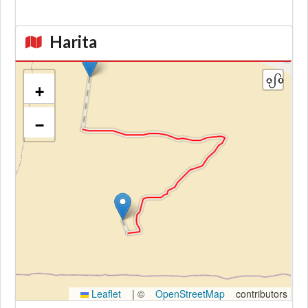
Harita
+
−
Kroki
Leaflet
|
©
OpenStreetMap
contributors