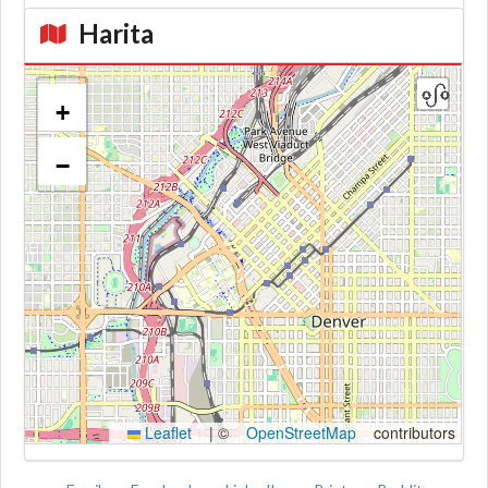
Harita
+
−
Kroki
Leaflet
|
©
OpenStreetMap
contributors