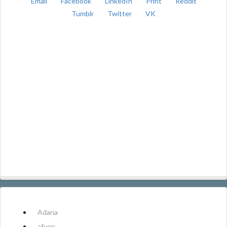
Email
Facebook
LinkedIn
Print
Reddit
Tumblr
Twitter
VK
Adana
afyon