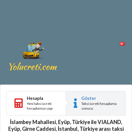
Hesapla
Göster
Yeni taksi ücreti
Taksi ücreti hesaplama
hesaplaması yap
sonucu
İslambey Mahallesi, Eyüp, Türkiye ile VIALAND,
Eyüp, Girne Caddesi, İstanbul, Türkiye arası taksi