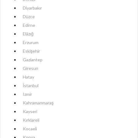
Diyarbakır
Düzce
Edirne
Elâzığ
Erzurum
Eskişehir
Gaziantep
Giresun
Hatay
İstanbul
Izmir
Kahramanmaraş
Kayseri
Kırklareli
Kocaeli
Konya