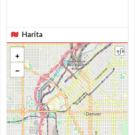
Harita
+
−
Kroki