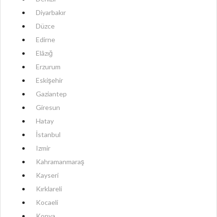
Diyarbakır
Düzce
Edirne
Elâzığ
Erzurum
Eskişehir
Gaziantep
Giresun
Hatay
İstanbul
Izmir
Kahramanmaraş
Kayseri
Kırklareli
Kocaeli
Konya