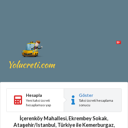
Hesapla
Göster
Yeni taksi ücreti
Taksi ücreti hesaplama
hesaplaması yap
sonucu
İçerenköy Mahallesi, Ekrembey Sokak,
Ataşehir/Istanbul, Türkiye ile Kemerburgaz,