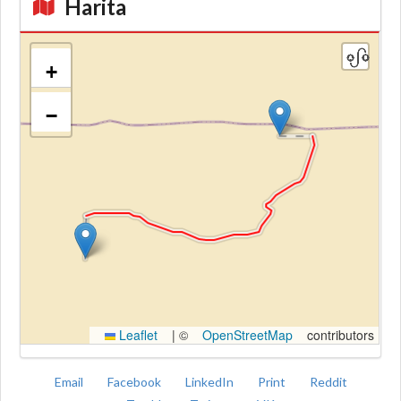
Harita
+
−
Kroki
Leaflet
|
©
OpenStreetMap
contributors
Email
Facebook
LinkedIn
Print
Reddit