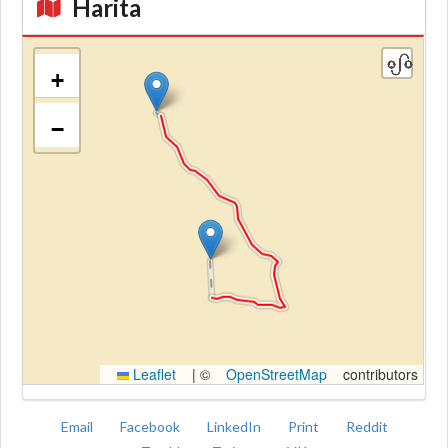
Harita
+
−
Kroki
Leaflet
|
©
OpenStreetMap
contributors
Email
Facebook
LinkedIn
Print
Reddit