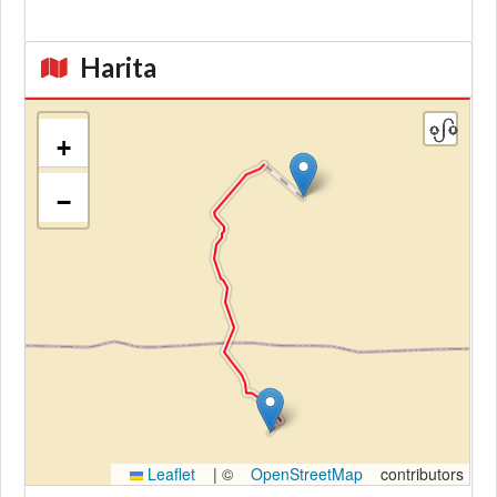
Harita
+
−
Kroki
Leaflet
|
©
OpenStreetMap
contributors