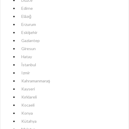
Düzce
Edirne
Elâzığ
Erzurum
Eskişehir
Gaziantep
Giresun
Hatay
İstanbul
Izmir
Kahramanmaraş
Kayseri
Kırklareli
Kocaeli
Konya
Kütahya