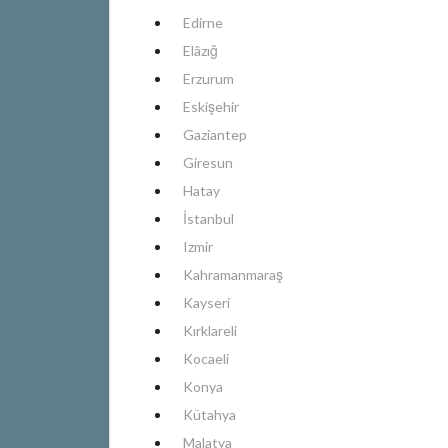
Edirne
Elâzığ
Erzurum
Eskişehir
Gaziantep
Giresun
Hatay
İstanbul
Izmir
Kahramanmaraş
Kayseri
Kırklareli
Kocaeli
Konya
Kütahya
Malatya