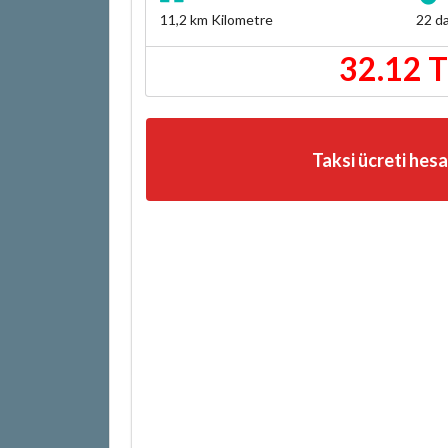
11,2 km
Kilometre
22 da
32.12 
Taksi ücreti hes