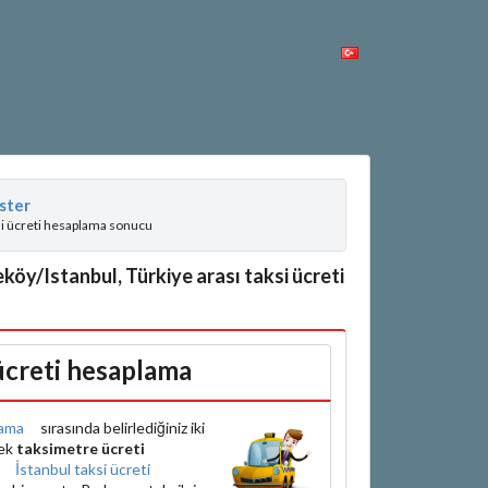
ster
si ücreti hesaplama sonucu
köy/Istanbul, Türkiye arası taksi ücreti
 ücreti hesaplama
ama
sırasında belirlediğiniz iki
rek
taksimetre ücreti
e
İstanbul taksi ücreti