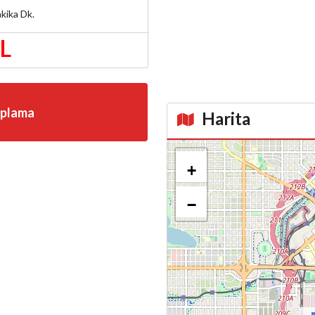
kika
Dk.
TL
aplama
Harita
Kroki
+
−