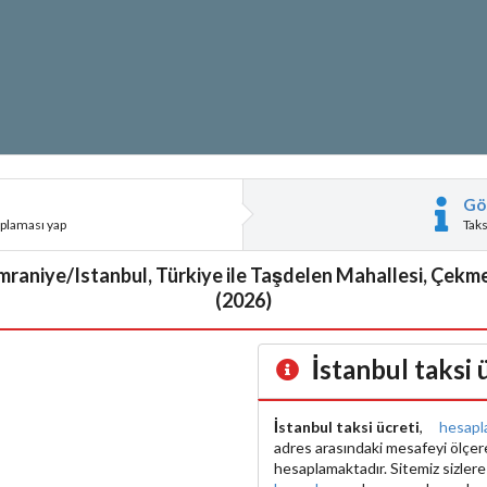
Gö
aplaması yap
Tak
Ümraniye/Istanbul, Türkiye ile Taşdelen Mahallesi, Çekme
(2026)
İstanbul taksi
İstanbul taksi ücreti
,
hesapl
adres arasındaki mesafeyi ölçe
hesaplamaktadır. Sitemiz sizler