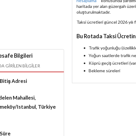
hesaplama
konusunda yardımcı 
haritada yer alan güzergah üzer
oluşturulmaktadır.
Taksi ücretleri güncel 2026 yılı f
Bu Rotada Taksi Ücretin
Trafik yoğunluğu (özellik
safe Bilgileri
Yoğun saatlerde trafik ne
Köprü geçiş ücretleri (va
 GIRILEN BILGILER
Bekleme süreleri
Bitiş Adresi
elen Mahallesi,
meköy/Istanbul, Türkiye
Süre