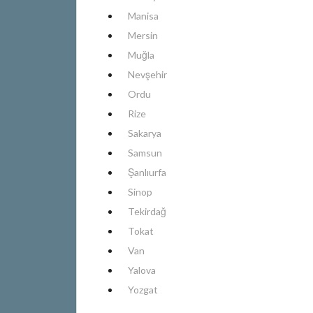
Manisa
Mersin
Muğla
Nevşehir
Ordu
Rize
Sakarya
Samsun
Şanlıurfa
Sinop
Tekirdağ
Tokat
Van
Yalova
Yozgat