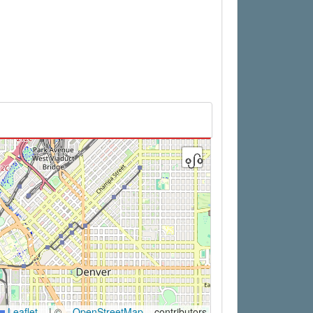
Leaflet
|
©
OpenStreetMap
contributors