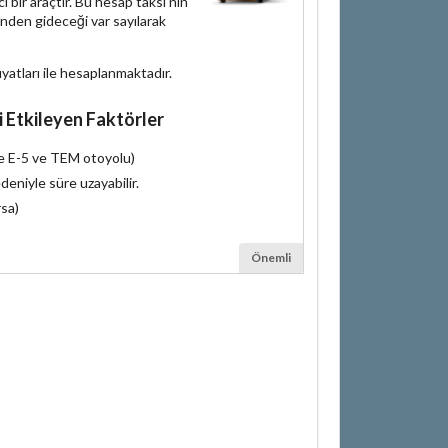
bir araçtır. Bu hesap taksi'nin
inden gideceği var sayılarak
iyatları ile hesaplanmaktadır.
i Etkileyen Faktörler
le E-5 ve TEM otoyolu)
deniyle süre uzayabilir.
rsa)
Önemli