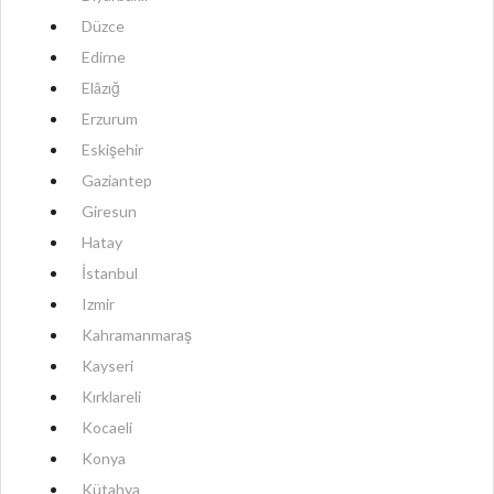
Düzce
Edirne
Elâzığ
Erzurum
Eskişehir
Gaziantep
Giresun
Hatay
İstanbul
Izmir
Kahramanmaraş
Kayseri
Kırklareli
Kocaeli
Konya
Kütahya