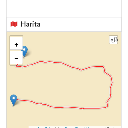
Harita
+
−
Kroki