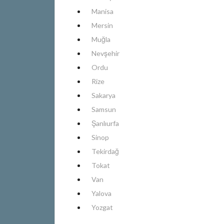
Manisa
Mersin
Muğla
Nevşehir
Ordu
Rize
Sakarya
Samsun
Şanlıurfa
Sinop
Tekirdağ
Tokat
Van
Yalova
Yozgat