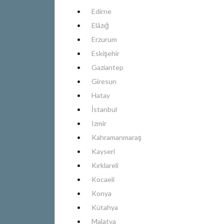
Edirne
Elâzığ
Erzurum
Eskişehir
Gaziantep
Giresun
Hatay
İstanbul
Izmir
Kahramanmaraş
Kayseri
Kırklareli
Kocaeli
Konya
Kütahya
Malatya