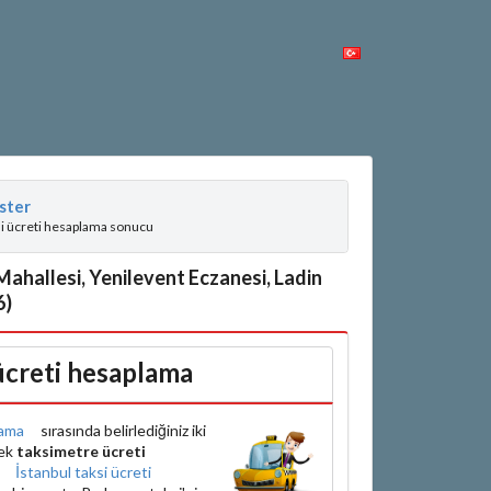
ster
si ücreti hesaplama sonucu
Mahallesi, Yenilevent Eczanesi, Ladin
6)
 ücreti hesaplama
ama
sırasında belirlediğiniz iki
rek
taksimetre ücreti
e
İstanbul taksi ücreti