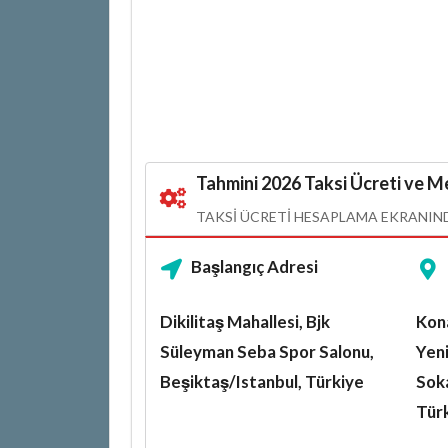
Tahmini 2026 Taksi Ücreti ve Me
TAKSI ÜCRETI HESAPLAMA EKRANINDA
Başlangıç Adresi
Dikilitaş Mahallesi, Bjk
Kona
Süleyman Seba Spor Salonu,
Yeni
Beşiktaş/Istanbul, Türkiye
Soka
Tür