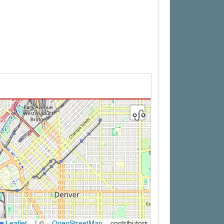
Leaflet
|
©
OpenStreetMap
contributors