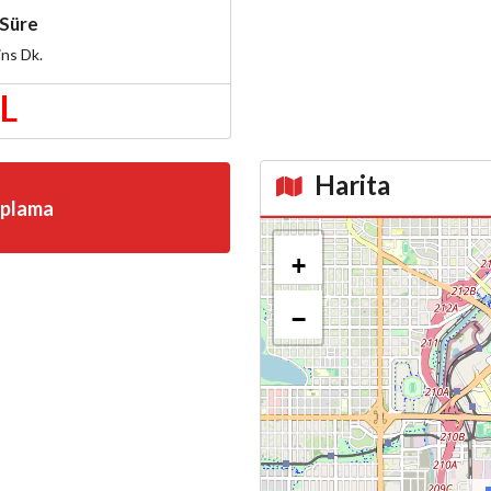
Süre
ins
Dk.
TL
Harita
aplama
Kroki
+
−