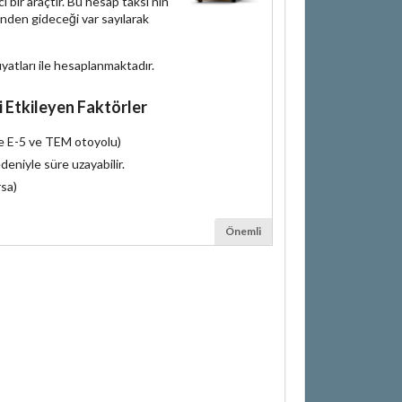
bir araçtır. Bu hesap taksi'nin
inden gideceği var sayılarak
iyatları ile hesaplanmaktadır.
i Etkileyen Faktörler
le E-5 ve TEM otoyolu)
deniyle süre uzayabilir.
rsa)
Önemli