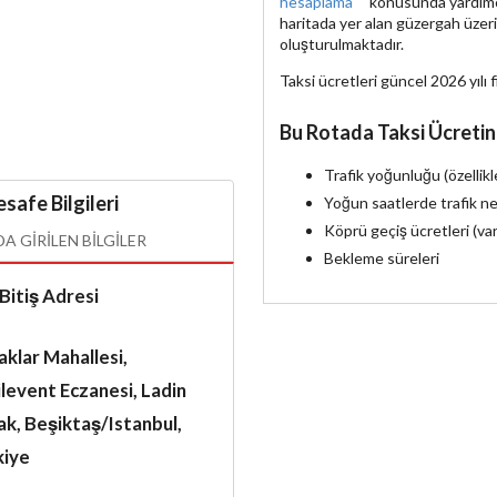
hesaplama
konusunda yardımcı 
haritada yer alan güzergah üzer
oluşturulmaktadır.
Taksi ücretleri güncel 2026 yılı f
Bu Rotada Taksi Ücretin
Trafik yoğunluğu (özellik
safe Bilgileri
Yoğun saatlerde trafik ne
Köprü geçiş ücretleri (va
 GIRILEN BILGILER
Bekleme süreleri
Bitiş Adresi
klar Mahallesi,
levent Eczanesi, Ladin
k, Beşiktaş/Istanbul,
kiye