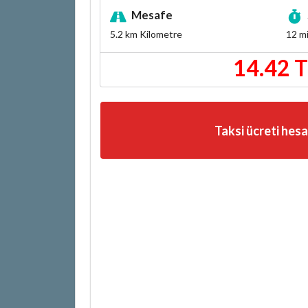
Mesafe
5.2 km
Kilometre
12 m
14.42 
Taksi ücreti hes