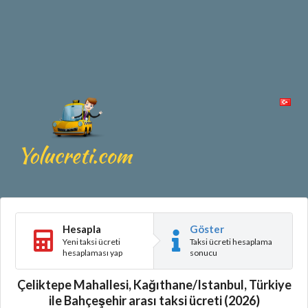
Hesapla
Göster
Yeni taksi ücreti
Taksi ücreti hesaplama
hesaplaması yap
sonucu
Çeliktepe Mahallesi, Kağıthane/Istanbul, Türkiye
ile Bahçeşehir arası taksi ücreti (2026)