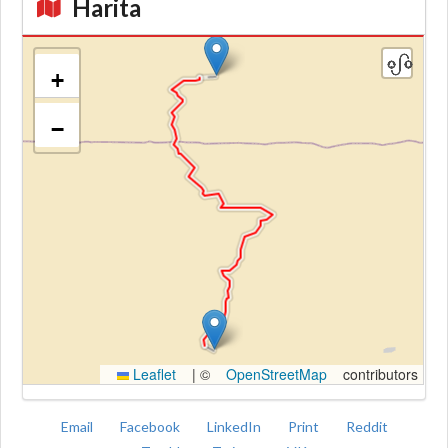
Harita
+
−
Kroki
Leaflet
|
©
OpenStreetMap
contributors
Email
Facebook
LinkedIn
Print
Reddit