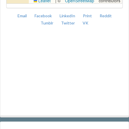
Leaflet
|
©
OpenStreetMap
contributors
Email
Facebook
LinkedIn
Print
Reddit
Tumblr
Twitter
VK