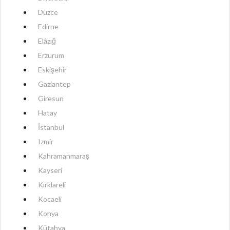
Düzce
Edirne
Elâzığ
Erzurum
Eskişehir
Gaziantep
Giresun
Hatay
İstanbul
Izmir
Kahramanmaraş
Kayseri
Kırklareli
Kocaeli
Konya
Kütahya