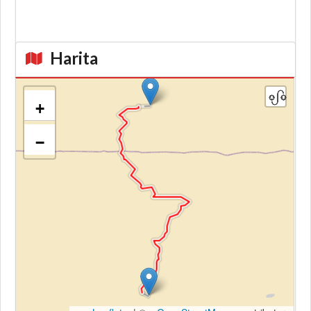
Harita
+
−
Kroki