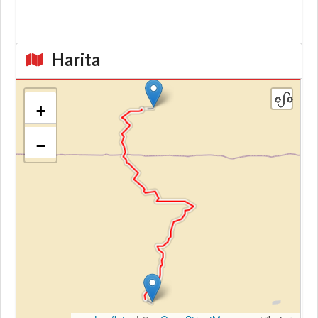
Harita
+
−
Kroki