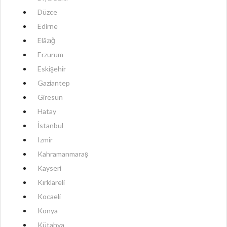
Düzce
Edirne
Elâzığ
Erzurum
Eskişehir
Gaziantep
Giresun
Hatay
İstanbul
Izmir
Kahramanmaraş
Kayseri
Kırklareli
Kocaeli
Konya
Kütahya