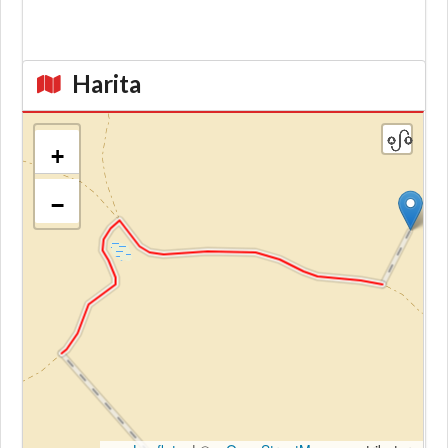
Harita
+
−
Kroki