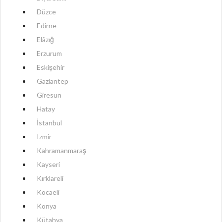
Düzce
Edirne
Elâzığ
Erzurum
Eskişehir
Gaziantep
Giresun
Hatay
İstanbul
Izmir
Kahramanmaraş
Kayseri
Kırklareli
Kocaeli
Konya
Kütahya