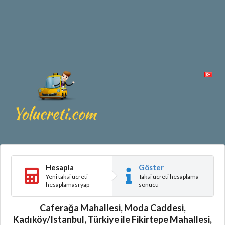
Hesapla
Göster
Yeni taksi ücreti
Taksi ücreti hesaplama
hesaplaması yap
sonucu
Caferağa Mahallesi, Moda Caddesi,
Kadıköy/Istanbul, Türkiye ile Fikirtepe Mahallesi,