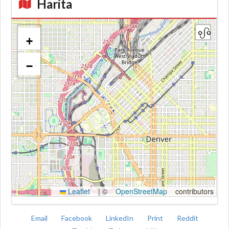
Harita
+
−
Kroki
Leaflet
|
©
OpenStreetMap
contributors
Email
Facebook
LinkedIn
Print
Reddit