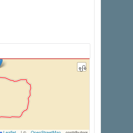
Leaflet
|
©
OpenStreetMap
contributors