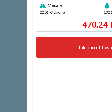
Mesafe
22.01
Kilometre
132.
470.24 
Taksi ücreti hes