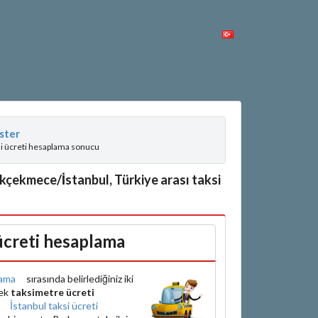
ster
si ücreti hesaplama sonucu
kçekmece/İstanbul, Türkiye arası taksi
 ücreti hesaplama
ama
sırasında belirlediğiniz iki
rek
taksimetre ücreti
e
İstanbul taksi ücreti