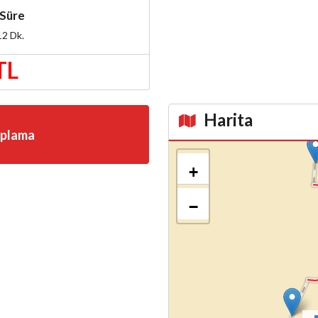
Süre
12
Dk.
TL
Harita
aplama
Kroki
+
−