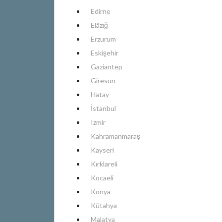
Edirne
Elâzığ
Erzurum
Eskişehir
Gaziantep
Giresun
Hatay
İstanbul
Izmir
Kahramanmaraş
Kayseri
Kırklareli
Kocaeli
Konya
Kütahya
Malatya