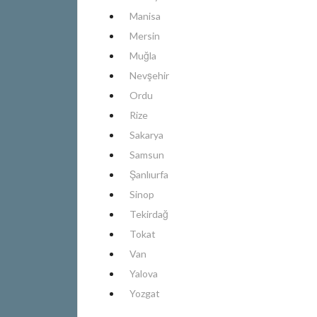
Manisa
Mersin
Muğla
Nevşehir
Ordu
Rize
Sakarya
Samsun
Şanlıurfa
Sinop
Tekirdağ
Tokat
Van
Yalova
Yozgat