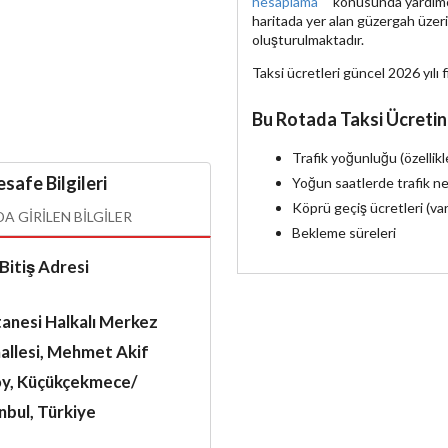
hesaplama
konusunda yardımcı 
haritada yer alan güzergah üzer
oluşturulmaktadır.
Taksi ücretleri güncel 2026 yılı f
Bu Rotada Taksi Ücretin
Trafik yoğunluğu (özellik
safe Bilgileri
Yoğun saatlerde trafik ne
Köprü geçiş ücretleri (va
 GIRILEN BILGILER
Bekleme süreleri
Bitiş Adresi
anesi Halkalı Merkez
allesi, Mehmet Akif
oy, Küçükçekmece/
nbul, Türkiye