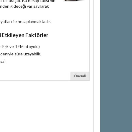
bir araçtır. Bu hesap taksi'nin
inden gideceği var sayılarak
iyatları ile hesaplanmaktadır.
i Etkileyen Faktörler
le E-5 ve TEM otoyolu)
deniyle süre uzayabilir.
rsa)
Önemli