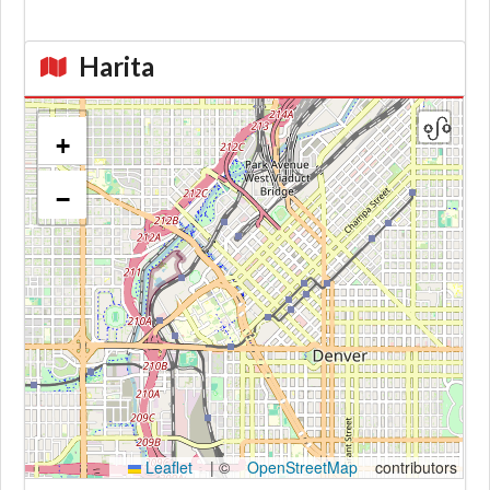
Harita
+
−
Kroki
Leaflet
|
©
OpenStreetMap
contributors