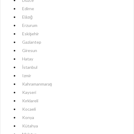
Düzce
Edirne
Elâzığ
Erzurum
Eskişehir
Gaziantep
Giresun
Hatay
İstanbul
Izmir
Kahramanmaraş
Kayseri
Kırklareli
Kocaeli
Konya
Kütahya