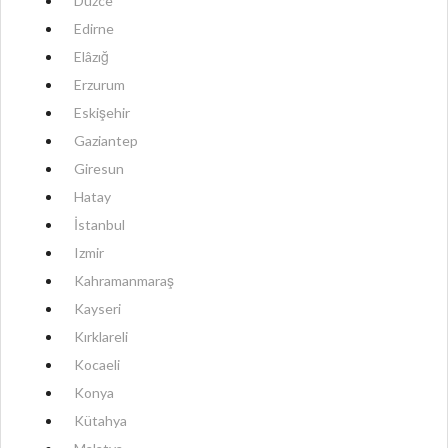
Düzce
Edirne
Elâzığ
Erzurum
Eskişehir
Gaziantep
Giresun
Hatay
İstanbul
Izmir
Kahramanmaraş
Kayseri
Kırklareli
Kocaeli
Konya
Kütahya