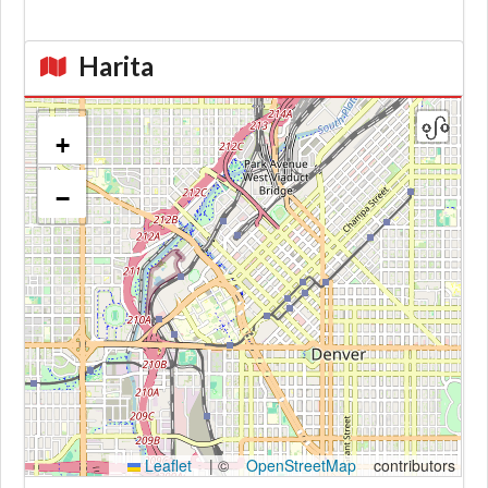
Harita
+
−
Kroki
Leaflet
|
©
OpenStreetMap
contributors