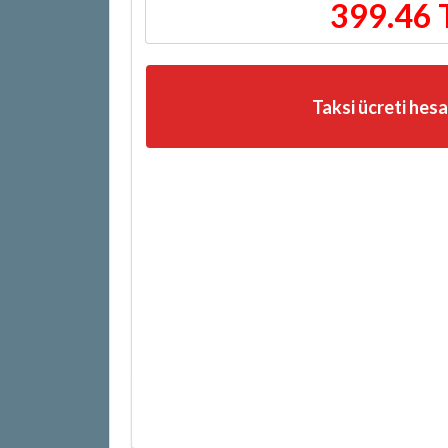
399.46 
Taksi ücreti hes