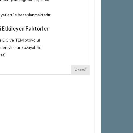
iyatları ile hesaplanmaktadır.
i Etkileyen Faktörler
le E-5 ve TEM otoyolu)
deniyle süre uzayabilir.
rsa)
Önemli