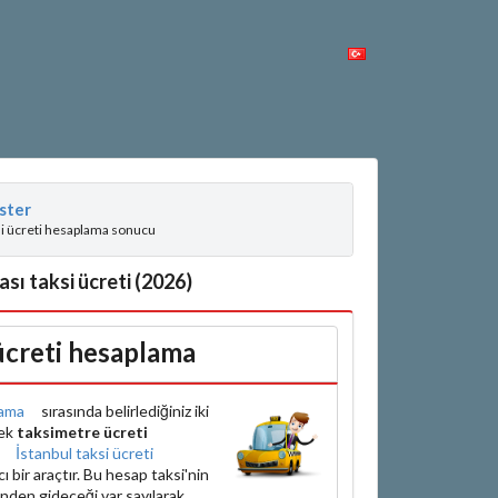
ster
si ücreti hesaplama sonucu
ası taksi ücreti (2026)
 ücreti hesaplama
ama
sırasında belirlediğiniz iki
rek
taksimetre ücreti
e
İstanbul taksi ücreti
bir araçtır. Bu hesap taksi'nin
inden gideceği var sayılarak