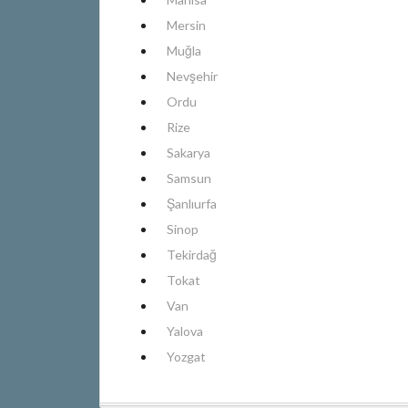
Mersin
Muğla
Nevşehir
Ordu
Rize
Sakarya
Samsun
Şanlıurfa
Sinop
Tekirdağ
Tokat
Van
Yalova
Yozgat