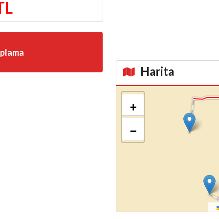
TL
aplama
Harita
Kroki
+
−