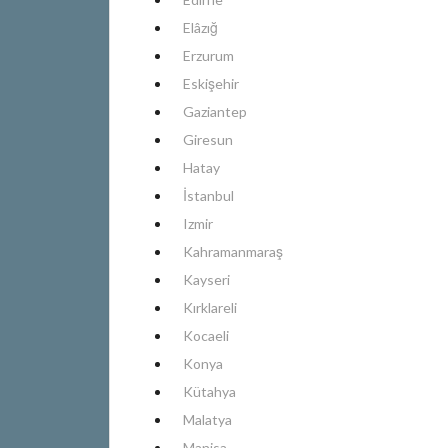
Elâzığ
Erzurum
Eskişehir
Gaziantep
Giresun
Hatay
İstanbul
Izmir
Kahramanmaraş
Kayseri
Kırklareli
Kocaeli
Konya
Kütahya
Malatya
Manisa