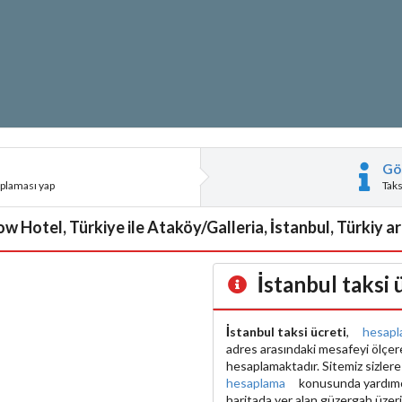
Gö
aplaması yap
Tak
 Hotel, Türkiye ile Ataköy/Galleria, İstanbul, Türkiy ar
İstanbul taksi
İstanbul taksi ücreti
,
hesapl
adres arasındaki mesafeyi ölçe
hesaplamaktadır. Sitemiz sizler
hesaplama
konusunda yardımcı 
haritada yer alan güzergah üzer