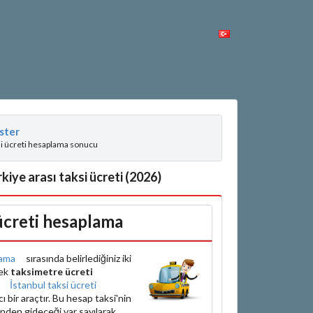
ster
si ücreti hesaplama sonucu
kiye arası taksi ücreti (2026)
 ücreti hesaplama
ama
sırasında belirlediğiniz iki
rek
taksimetre ücreti
e
İstanbul taksi ücreti
bir araçtır. Bu hesap taksi'nin
inden gideceği var sayılarak