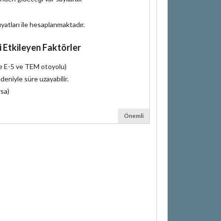
iyatları ile hesaplanmaktadır.
i Etkileyen Faktörler
le E-5 ve TEM otoyolu)
deniyle süre uzayabilir.
rsa)
Önemli