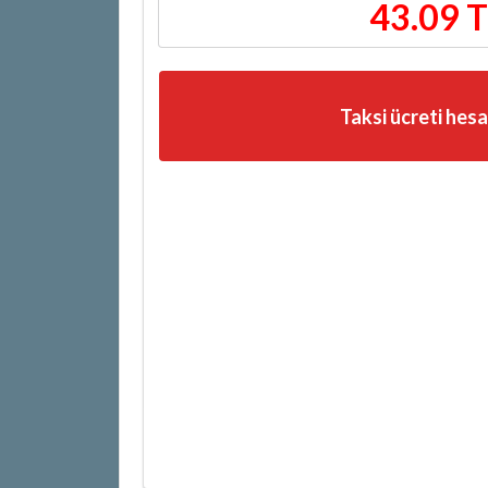
43.09 
Taksi ücreti hes