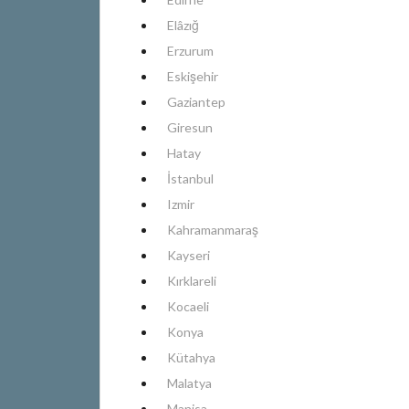
Elâzığ
Erzurum
Eskişehir
Gaziantep
Giresun
Hatay
İstanbul
Izmir
Kahramanmaraş
Kayseri
Kırklareli
Kocaeli
Konya
Kütahya
Malatya
Manisa