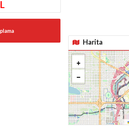
TL
aplama
Harita
Kroki
+
−