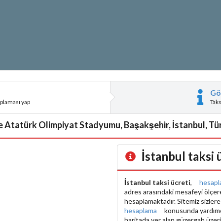
Gö
aplaması yap
Tak
le Atatürk Olimpiyat Stadyumu, Başakşehir, İstanbul, Tür
İstanbul taksi
İstanbul taksi ücreti
,
hesapl
adres arasındaki mesafeyi ölçe
hesaplamaktadır. Sitemiz sizler
hesaplama
konusunda yardımcı 
haritada yer alan güzergah üzer