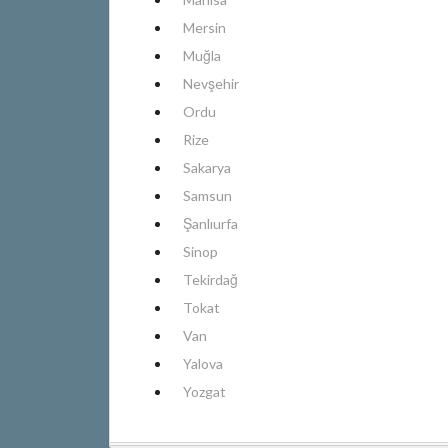
Mersin
Muğla
Nevşehir
Ordu
Rize
Sakarya
Samsun
Şanlıurfa
Sinop
Tekirdağ
Tokat
Van
Yalova
Yozgat