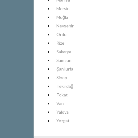
Mersin
Muğla
Nevşehir
Ordu
Rize
Sakarya
Samsun
Şanlıurfa
Sinop
Tekirdağ
Tokat
Van
Yalova
Yozgat