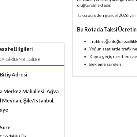
oluşturulmaktadır.
Taksi ücretleri güncel 2026 yılı f
Bu Rotada Taksi Ücretin
Trafik yoğunluğu (özellik
safe Bilgileri
Yoğun saatlerde trafik ne
Köprü geçiş ücretleri (va
 GIRILEN BILGILER
Bekleme süreleri
Bitiş Adresi
a Merkez Mahallesi, Ağva
l Meydan, Şile/Istanbul,
kiye
Süre
t 16 dakika
Dk.