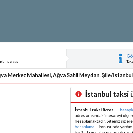
Gö
aplaması yap
Tak
ğva Merkez Mahallesi, Ağva Sahil Meydan, Şile/Istanbul, 
İstanbul taksi
İstanbul taksi ücreti
,
hesapl
adres arasındaki mesafeyi ölçe
hesaplamaktadır. Sitemiz sizler
hesaplama
konusunda yardımcı 
haritada yer alan güzergah üzer