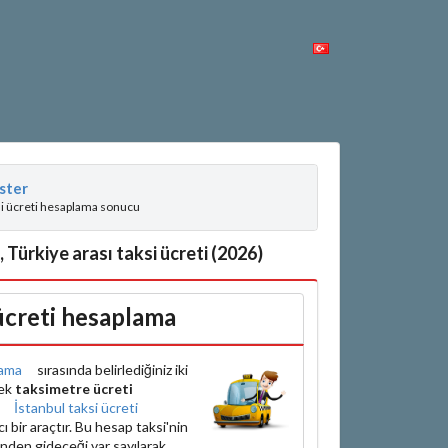
ster
si ücreti hesaplama sonucu
Türkiye arası taksi ücreti (2026)
 ücreti hesaplama
ama
sırasında belirlediğiniz iki
rek
taksimetre ücreti
e
İstanbul taksi ücreti
bir araçtır. Bu hesap taksi'nin
inden gideceği var sayılarak