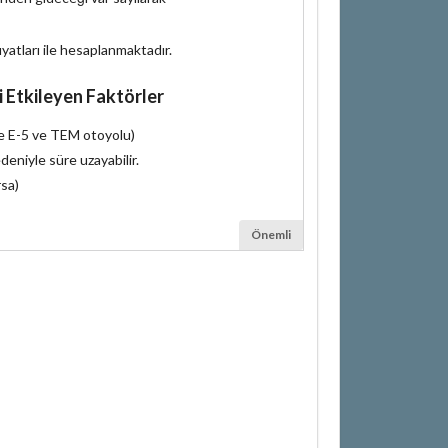
iyatları ile hesaplanmaktadır.
i Etkileyen Faktörler
le E-5 ve TEM otoyolu)
deniyle süre uzayabilir.
rsa)
Önemli