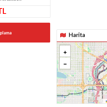
TL
aplama
Harita
Kroki
+
−