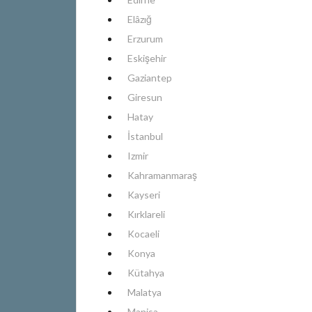
Elâzığ
Erzurum
Eskişehir
Gaziantep
Giresun
Hatay
İstanbul
Izmir
Kahramanmaraş
Kayseri
Kırklareli
Kocaeli
Konya
Kütahya
Malatya
Manisa