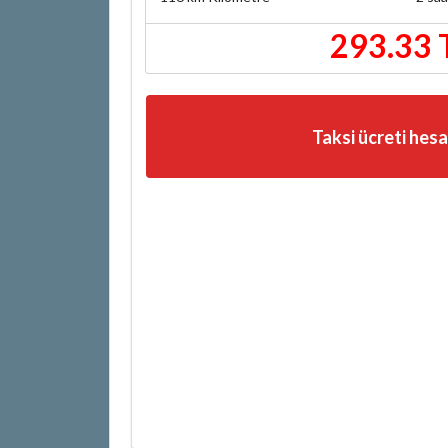
293.33 
Taksi ücreti hes