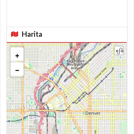
Harita
+
−
Kroki