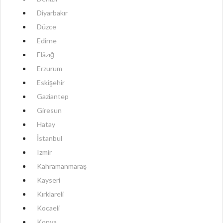
Diyarbakır
Düzce
Edirne
Elâzığ
Erzurum
Eskişehir
Gaziantep
Giresun
Hatay
İstanbul
Izmir
Kahramanmaraş
Kayseri
Kırklareli
Kocaeli
Konya