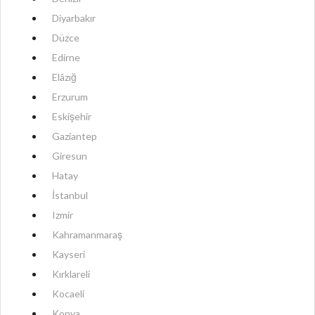
Diyarbakır
Düzce
Edirne
Elâzığ
Erzurum
Eskişehir
Gaziantep
Giresun
Hatay
İstanbul
Izmir
Kahramanmaraş
Kayseri
Kırklareli
Kocaeli
Konya