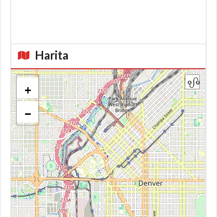
Harita
+
−
Kroki