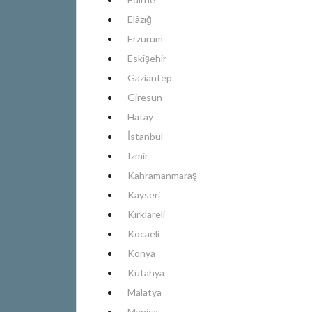
Elâzığ
Erzurum
Eskişehir
Gaziantep
Giresun
Hatay
İstanbul
Izmir
Kahramanmaraş
Kayseri
Kırklareli
Kocaeli
Konya
Kütahya
Malatya
Manisa