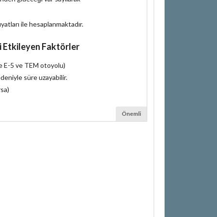
iyatları ile hesaplanmaktadır.
i Etkileyen Faktörler
le E-5 ve TEM otoyolu)
deniyle süre uzayabilir.
rsa)
Önemli