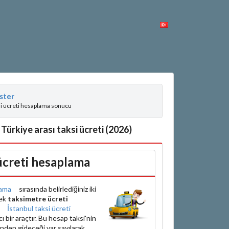
ster
si ücreti hesaplama sonucu
Türkiye arası taksi ücreti (2026)
 ücreti hesaplama
ama
sırasında belirlediğiniz iki
rek
taksimetre ücreti
e
İstanbul taksi ücreti
bir araçtır. Bu hesap taksi'nin
inden gideceği var sayılarak