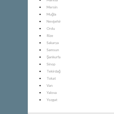
Mersin
Muğla
Nevşehir
Ordu
Rize
Sakarya
Samsun
Şanlıurfa
Sinop
Tekirdağ
Tokat
Van
Yalova
Yozgat