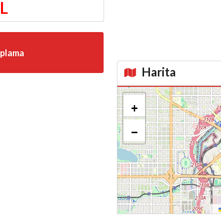
TL
aplama
Harita
Kroki
+
−