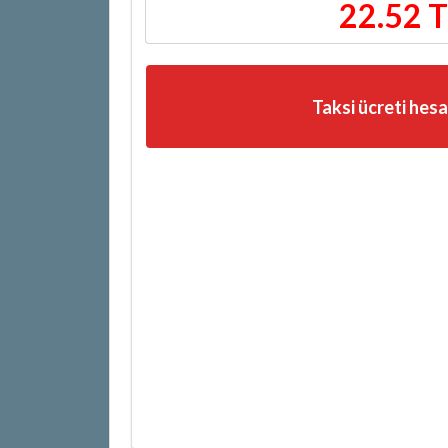
22.52 
Taksi ücreti hes