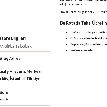
oluşturulmaktadır.
Taksi ücretleri güncel 2026 yılı f
Bu Rotada Taksi Ücretin
Trafik yoğunluğu (özellik
safe Bilgileri
Yoğun saatlerde trafik ne
Köprü geçiş ücretleri (va
 GIRILEN BILGILER
Bekleme süreleri
Bitiş Adresi
city Alışveriş Merkezi,
rköy, İstanbul, Türkiye
Süre
ins
Dk.