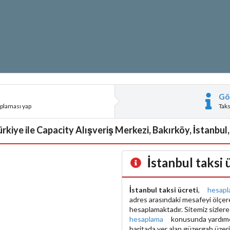
Gö
aplaması yap
Tak
rkiye ile Capacity Alışveriş Merkezi, Bakırköy, İstanbul, 
İstanbul taksi
İstanbul taksi ücreti
,
hesapl
adres arasındaki mesafeyi ölçe
hesaplamaktadır. Sitemiz sizler
hesaplama
konusunda yardımcı 
haritada yer alan güzergah üzer